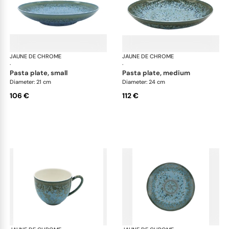
JAUNE DE CHROME
Nymphéa
JAUNE DE CHROME
Ny
·
·
pasta plate, small
pasta plate, medium
Diameter: 21 cm
Diameter: 24 cm
106 €
112 €