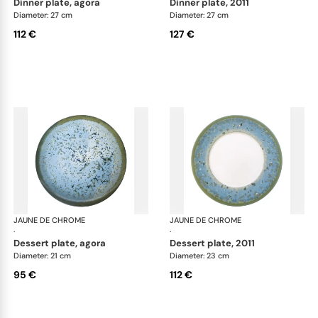
dinner plate, agora
dinner plate, 2011
Diameter: 27 cm
Diameter: 27 cm
112 €
127 €
JAUNE DE CHROME
Nymphéa
JAUNE DE CHROME
Ny
·
·
dessert plate, agora
dessert plate, 2011
Diameter: 21 cm
Diameter: 23 cm
95 €
112 €