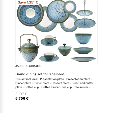
Save 1.351 €
JAUNE DE CHROME
Nymphéa
·
grand dining set for 8 persons
This set includes: • Presentation plate • Presentation plate •
Dinner plate • Dinner plate • Dessert plate • Bread and butter
plate • Coffee cup • Coffee saucer • Tea cup • Tea saucer •
Coffee-teapot • Sugar bowl • Rim soup plate • Hollow dish •
8.107 €
Flat dish • Salad serving bowl • Salad serving bowl • 2-tier cake
6.756 €
stand x 1 This list is completely flexible. We can update the
products and quantities upon request