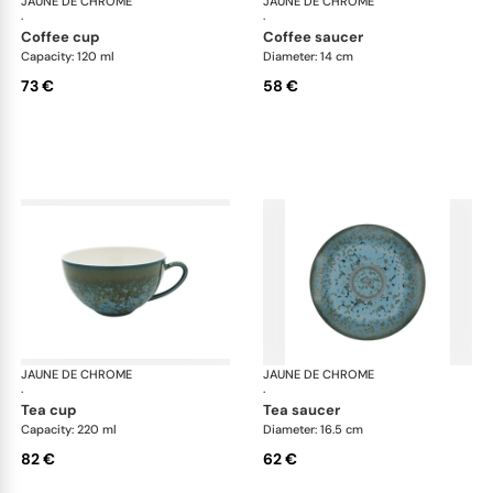
JAUNE DE CHROME
Nymphéa
JAUNE DE CHROME
Ny
·
·
coffee cup
coffee saucer
Capacity: 120 ml
Diameter: 14 cm
73 €
58 €
JAUNE DE CHROME
Nymphéa
JAUNE DE CHROME
Ny
·
·
tea cup
tea saucer
Capacity: 220 ml
Diameter: 16.5 cm
82 €
62 €