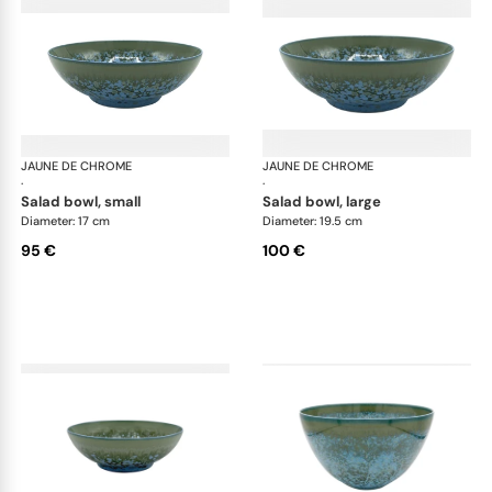
JAUNE DE CHROME
Nymphéa
JAUNE DE CHROME
Ny
·
·
salad bowl, small
salad bowl, large
Diameter: 17 cm
Diameter: 19.5 cm
95 €
100 €