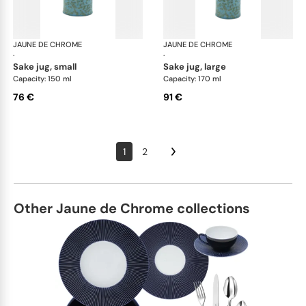
JAUNE DE CHROME
Nymphéa
JAUNE DE CHROME
Ny
·
·
sake jug, small
sake jug, large
Capacity: 150 ml
Capacity: 170 ml
76 €
91 €
1
2
Other Jaune de Chrome collections