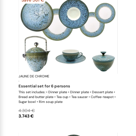
JAUNE DE CHROME
Nymphéa
·
essential set for 6 persons
This set includes: • Dinner plate • Dinner plate • Dessert plate •
Bread and butter plate • Tea cup • Tea saucer • Coffee-teapot •
Sugar bowl • Rim soup plate
4.304 €
3.743 €