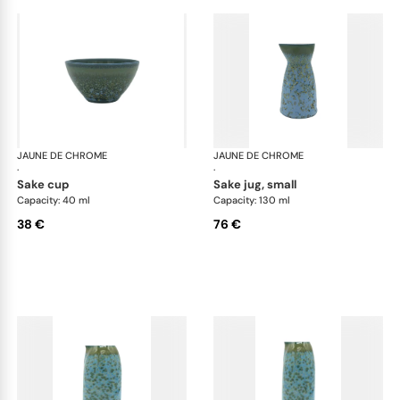
JAUNE DE CHROME
Nymphéa
JAUNE DE CHROME
Ny
·
·
sake cup
sake jug, small
Capacity: 40 ml
Capacity: 130 ml
38 €
76 €