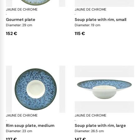
JAUNE DE CHROME
Nymphéa
JAUNE DE CHROME
Ny
·
·
gourmet plate
soup plate with rim, small
Diameter: 29 cm
Diameter: 19 cm
152 €
115 €
JAUNE DE CHROME
Nymphéa
JAUNE DE CHROME
Ny
·
·
rim soup plate, medium
soup plate with rim, large
Diameter: 23 cm
Diameter: 26.5 cm
127 €
147 €