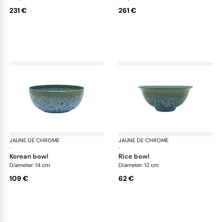
231 €
261 €
JAUNE DE CHROME
Nymphéa
JAUNE DE CHROME
Ny
·
·
korean bowl
rice bowl
Diameter: 14 cm
Diameter: 12 cm
109 €
62 €