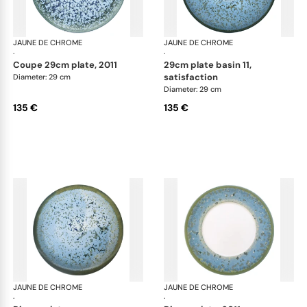
JAUNE DE CHROME
Nymphéa
JAUNE DE CHROME
Ny
·
·
coupe 29cm plate, 2011
29cm plate basin 11,
satisfaction
Diameter: 29 cm
Diameter: 29 cm
135 €
135 €
JAUNE DE CHROME
Nymphéa
JAUNE DE CHROME
Ny
·
·