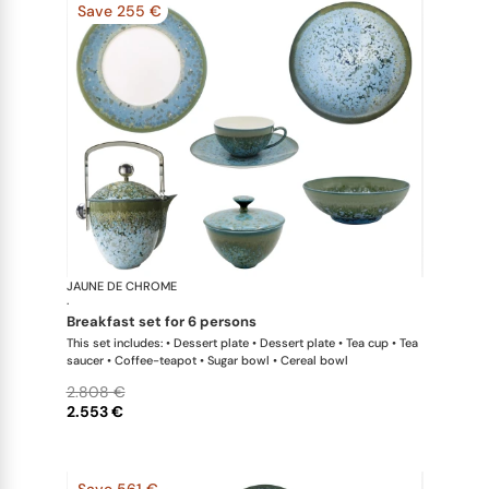
Save 255 €
JAUNE DE CHROME
Nymphéa
·
breakfast set for 6 persons
This set includes: • Dessert plate • Dessert plate • Tea cup • Tea
saucer • Coffee-teapot • Sugar bowl • Cereal bowl
2.808 €
2.553 €
Save 561 €