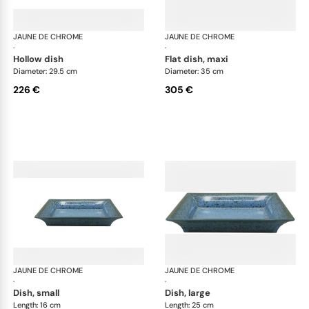
JAUNE DE CHROME
Nymphéa
JAUNE DE CHROME
Ny
·
·
hollow dish
flat dish, maxi
Diameter: 29.5 cm
Diameter: 35 cm
226 €
305 €
JAUNE DE CHROME
Nymphéa
JAUNE DE CHROME
Ny
·
·
dish, small
dish, large
Length: 16 cm
Length: 25 cm