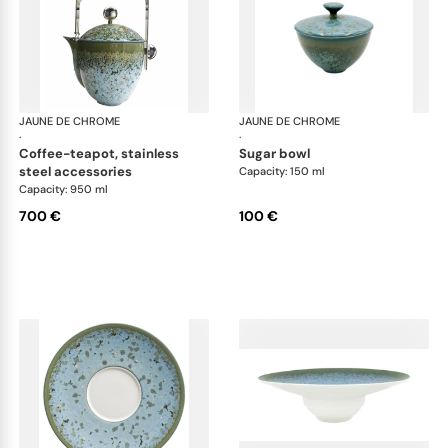
JAUNE DE CHROME
Nymphéa
JAUNE DE CHROME
Ny
·
·
coffee-teapot, stainless
sugar bowl
steel accessories
Capacity: 150 ml
Capacity: 950 ml
700 €
100 €