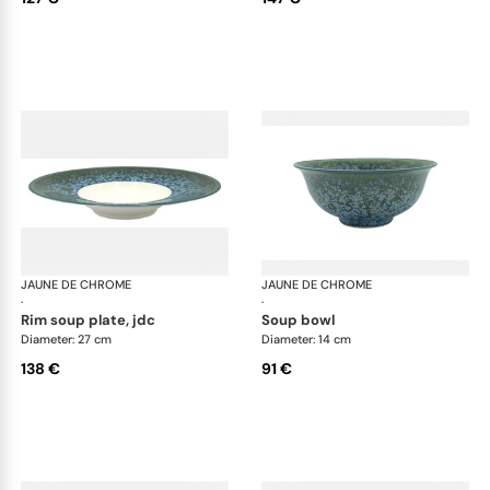
JAUNE DE CHROME
Nymphéa
JAUNE DE CHROME
Ny
·
·
rim soup plate, jdc
soup bowl
Diameter: 27 cm
Diameter: 14 cm
138 €
91 €