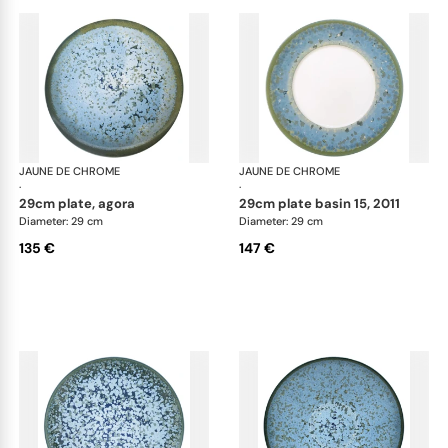
JAUNE DE CHROME
Nymphéa
JAUNE DE CHROME
Ny
·
·
29cm plate, agora
29cm plate basin 15, 2011
Diameter: 29 cm
Diameter: 29 cm
135 €
147 €