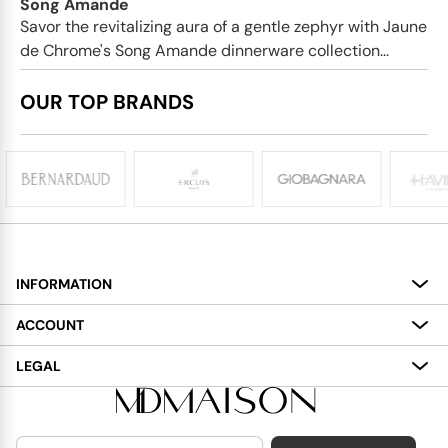
Song Amande
Savor the revitalizing aura of a gentle zephyr with Jaune
de Chrome's Song Amande dinnerware collection...
OUR TOP BRANDS
INFORMATION
About
ACCOUNT
Services
My Account
LEGAL
Delivery
Shopping Bag
Terms and Conditions
Payment
Wish List
Cookies Policy