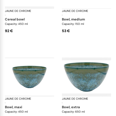
JAUNE DE CHROME
Nymphéa
JAUNE DE CHROME
Ny
·
·
cereal bowl
bowl, medium
Capacity: 450 ml
Capacity: 150 ml
92 €
53 €
JAUNE DE CHROME
Nymphéa
JAUNE DE CHROME
Ny
·
·
bowl, maxi
bowl, extra
Capacity: 450 ml
Capacity: 650 ml