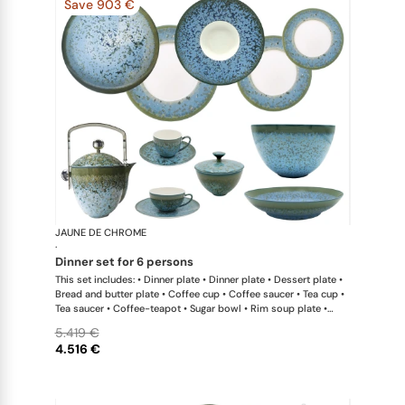
Save 903 €
JAUNE DE CHROME
Nymphéa
·
dinner set for 6 persons
This set includes: • Dinner plate • Dinner plate • Dessert plate •
Bread and butter plate • Coffee cup • Coffee saucer • Tea cup •
Tea saucer • Coffee-teapot • Sugar bowl • Rim soup plate •
Hollow dish • Salad serving bowl
5.419 €
4.516 €