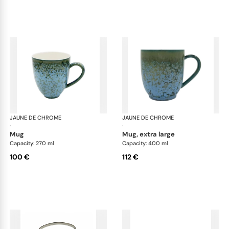
JAUNE DE CHROME
Nymphéa
JAUNE DE CHROME
Ny
·
·
mug
mug, extra large
Capacity: 270 ml
Capacity: 400 ml
100 €
112 €