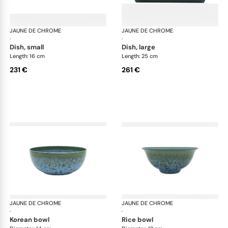
JAUNE DE CHROME
Nymphéa
JAUNE DE CHROME
Ny
·
·
dish, small
dish, large
Length: 16 cm
Length: 25 cm
231 €
261 €
JAUNE DE CHROME
Nymphéa
JAUNE DE CHROME
Ny
·
·
korean bowl
rice bowl