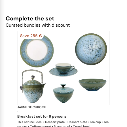
Complete the set
Curated bundles with discount
Save 255 €
JAUNE DE CHROME
Nymphéa
·
breakfast set for 6 persons
This set includes: • Dessert plate • Dessert plate • Tea cup • Tea
saucer • Coffee-teapot • Sugar bowl • Cereal bowl