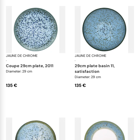
JAUNE DE CHROME
Nymphéa
JAUNE DE CHROME
Ny
·
·
coupe 29cm plate, 2011
29cm plate basin 11,
satisfaction
Diameter: 29 cm
Diameter: 29 cm
135 €
135 €