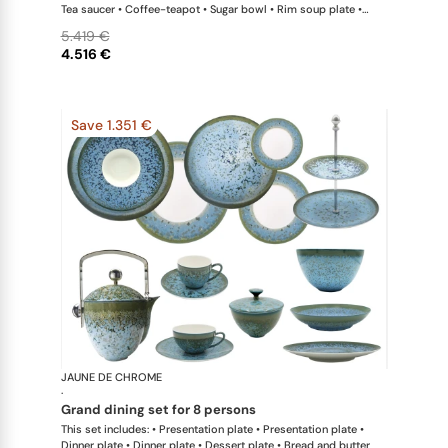
Tea saucer • Coffee-teapot • Sugar bowl • Rim soup plate •
Hollow dish • Salad serving bowl
5.419 €
4.516 €
Save 1.351 €
JAUNE DE CHROME
Nymphéa
·
grand dining set for 8 persons
This set includes: • Presentation plate • Presentation plate •
Dinner plate • Dinner plate • Dessert plate • Bread and butter