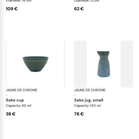
Diameter: 14 cm
Diameter: 12 cm
109 €
62 €
JAUNE DE CHROME
Nymphéa
JAUNE DE CHROME
Ny
·
·
sake cup
sake jug, small
Capacity: 40 ml
Capacity: 130 ml
38 €
76 €