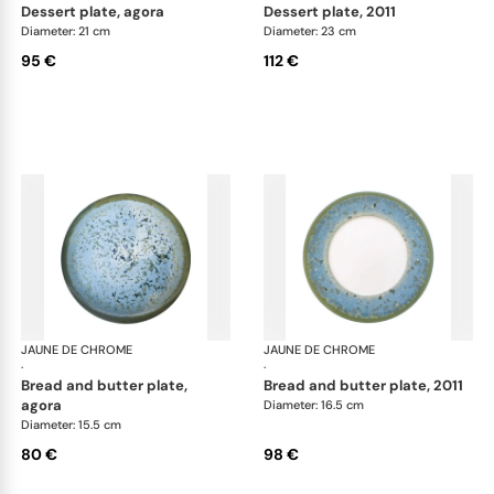
dessert plate, agora
dessert plate, 2011
Diameter: 21 cm
Diameter: 23 cm
95 €
112 €
JAUNE DE CHROME
Nymphéa
JAUNE DE CHROME
Ny
·
·
bread and butter plate,
bread and butter plate, 2011
agora
Diameter: 16.5 cm
Diameter: 15.5 cm
80 €
98 €