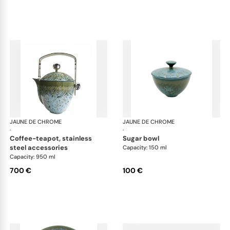
JAUNE DE CHROME
Nymphéa
JAUNE DE CHROME
Ny
·
·
coffee-teapot, stainless
sugar bowl
steel accessories
Capacity: 150 ml
Capacity: 950 ml
700 €
100 €