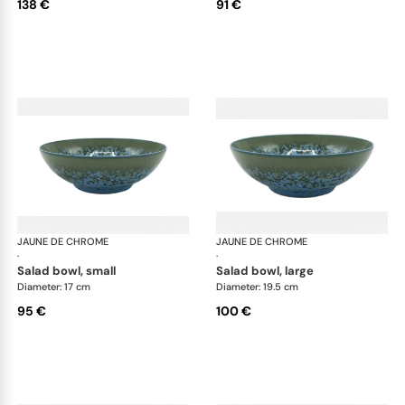
138 €
91 €
JAUNE DE CHROME
Nymphéa
JAUNE DE CHROME
Ny
·
·
salad bowl, small
salad bowl, large
Diameter: 17 cm
Diameter: 19.5 cm
95 €
100 €