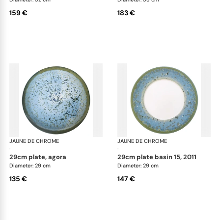
159 €
183 €
JAUNE DE CHROME
Nymphéa
JAUNE DE CHROME
Ny
·
·
29cm plate, agora
29cm plate basin 15, 2011
Diameter: 29 cm
Diameter: 29 cm
135 €
147 €