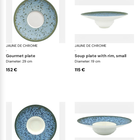
JAUNE DE CHROME
Nymphéa
JAUNE DE CHROME
Ny
·
·
gourmet plate
soup plate with rim, small
Diameter: 29 cm
Diameter: 19 cm
152 €
115 €