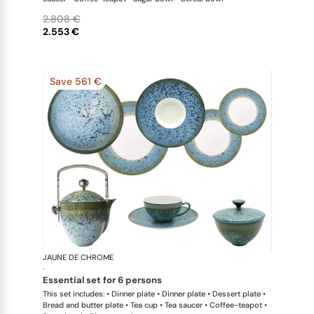
2.808 €
2.553 €
Save 561 €
JAUNE DE CHROME
Nymphéa
·
essential set for 6 persons
This set includes: • Dinner plate • Dinner plate • Dessert plate •
Bread and butter plate • Tea cup • Tea saucer • Coffee-teapot •