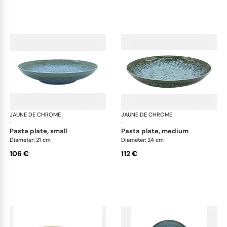
JAUNE DE CHROME
Nymphéa
JAUNE DE CHROME
Ny
·
·
pasta plate, small
pasta plate, medium
Diameter: 21 cm
Diameter: 24 cm
106 €
112 €