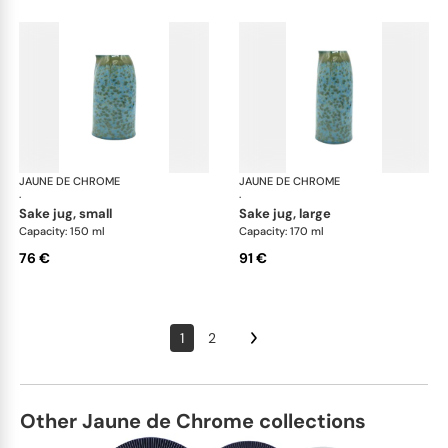
JAUNE DE CHROME
Nymphéa
JAUNE DE CHROME
Ny
·
·
sake jug, small
sake jug, large
Capacity: 150 ml
Capacity: 170 ml
76 €
91 €
1
2
Other Jaune de Chrome collections