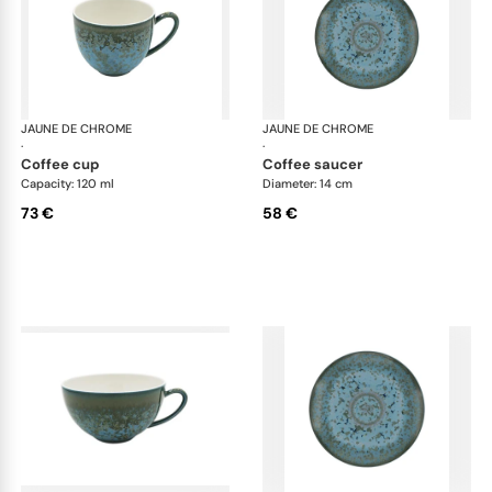
JAUNE DE CHROME
Nymphéa
JAUNE DE CHROME
Ny
·
·
coffee cup
coffee saucer
Capacity: 120 ml
Diameter: 14 cm
73 €
58 €