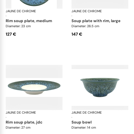
JAUNE DE CHROME
Nymphéa
JAUNE DE CHROME
Ny
·
·
rim soup plate, medium
soup plate with rim, large
Diameter: 23 cm
Diameter: 26.5 cm
127 €
147 €
JAUNE DE CHROME
Nymphéa
JAUNE DE CHROME
Ny
·
·
rim soup plate, jdc
soup bowl
Diameter: 27 cm
Diameter: 14 cm