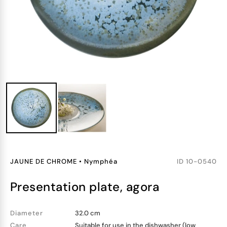
JAUNE DE CHROME
•
Nymphéa
ID
10-0540
presentation plate, agora
Diameter
32.0 cm
Care
Suitable for use in the dishwasher (low