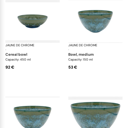
JAUNE DE CHROME
Nymphéa
JAUNE DE CHROME
Ny
·
·
cereal bowl
bowl, medium
Capacity: 450 ml
Capacity: 150 ml
92 €
53 €