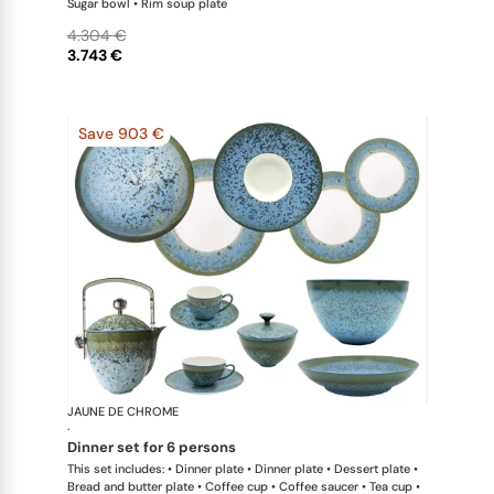
Sugar bowl • Rim soup plate
4.304 €
3.743 €
Save 903 €
JAUNE DE CHROME
Nymphéa
·
dinner set for 6 persons
This set includes: • Dinner plate • Dinner plate • Dessert plate •
Bread and butter plate • Coffee cup • Coffee saucer • Tea cup •