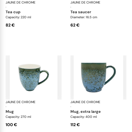
JAUNE DE CHROME
Nymphéa
JAUNE DE CHROME
Ny
·
·
tea cup
tea saucer
Capacity: 220 ml
Diameter: 16.5 cm
82 €
62 €
JAUNE DE CHROME
Nymphéa
JAUNE DE CHROME
Ny
·
·
mug
mug, extra large
Capacity: 270 ml
Capacity: 400 ml
100 €
112 €