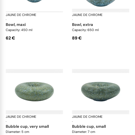
JAUNE DE CHROME
Nymphéa
JAUNE DE CHROME
Ny
·
·
bowl, maxi
bowl, extra
Capacity: 450 ml
Capacity: 650 ml
62 €
89 €
JAUNE DE CHROME
Nymphéa
JAUNE DE CHROME
Ny
·
·
bubble cup, very small
bubble cup, small
Diameter: 5 cm
Diameter: 7 cm