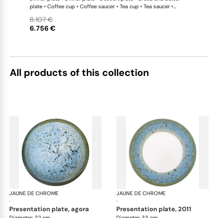
plate • Coffee cup • Coffee saucer • Tea cup • Tea saucer •
Coffee-teapot • Sugar bowl • Rim soup plate • Hollow dish •
8.107 €
Flat dish • Salad serving bowl • Salad serving bowl • 2-tier cake
6.756 €
stand x 1 This list is completely flexible. We can update the
products and quantities upon request
All products of this collection
JAUNE DE CHROME
Nymphéa
JAUNE DE CHROME
Ny
·
·
presentation plate, agora
presentation plate, 2011
Diameter: 32 cm
Diameter: 33 cm