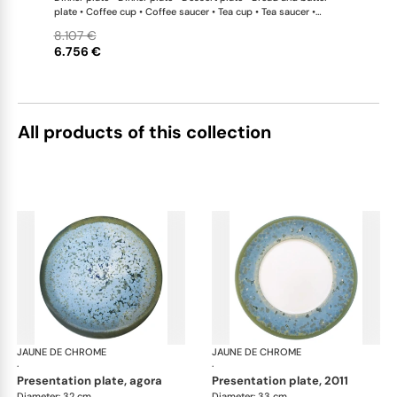
plate • Coffee cup • Coffee saucer • Tea cup • Tea saucer •
Coffee-teapot • Sugar bowl • Rim soup plate • Hollow dish •
8.107 €
Flat dish • Salad serving bowl • Salad serving bowl • 2-tier cake
6.756 €
stand x 1 This list is completely flexible. We can update the
products and quantities upon request
All products of this collection
JAUNE DE CHROME
Nymphéa
JAUNE DE CHROME
Ny
·
·
presentation plate, agora
presentation plate, 2011
Diameter: 32 cm
Diameter: 33 cm