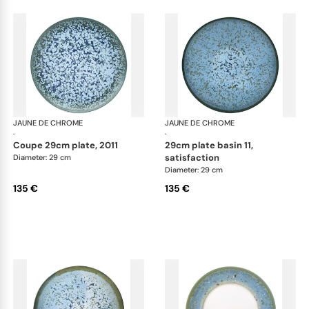
JAUNE DE CHROME
Nymphéa
JAUNE DE CHROME
Ny
·
·
coupe 29cm plate, 2011
29cm plate basin 11,
satisfaction
Diameter: 29 cm
Diameter: 29 cm
135 €
135 €