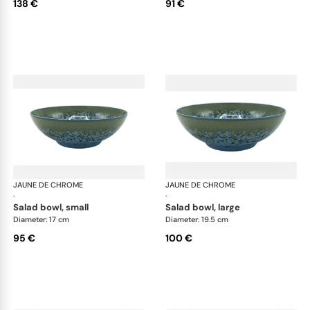
138 €
91 €
JAUNE DE CHROME
Nymphéa
JAUNE DE CHROME
Ny
·
·
salad bowl, small
salad bowl, large
Diameter: 17 cm
Diameter: 19.5 cm
95 €
100 €