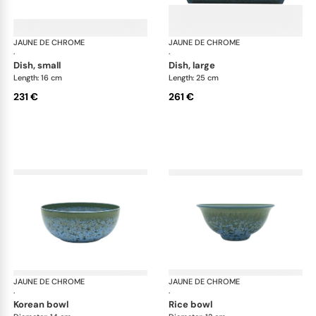
JAUNE DE CHROME
Nymphéa
JAUNE DE CHROME
Ny
·
·
dish, small
dish, large
Length: 16 cm
Length: 25 cm
231 €
261 €
JAUNE DE CHROME
Nymphéa
JAUNE DE CHROME
Ny
·
·
korean bowl
rice bowl