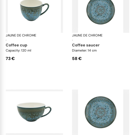
JAUNE DE CHROME
Nymphéa
JAUNE DE CHROME
Ny
·
·
coffee cup
coffee saucer
Capacity: 120 ml
Diameter: 14 cm
73 €
58 €