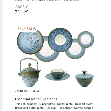
2.808 €
2.553 €
Save 561 €
JAUNE DE CHROME
Nymphéa
·
essential set for 6 persons
This set includes: • Dinner plate • Dinner plate • Dessert plate •
Bread and butter plate • Tea cup • Tea saucer • Coffee-teapot •