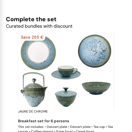
Complete the set
Curated bundles with discount
Save 255 €
JAUNE DE CHROME
Nymphéa
·
breakfast set for 6 persons
This set includes: • Dessert plate • Dessert plate • Tea cup • Tea
saucer • Coffee-teapot • Sugar bowl • Cereal bowl