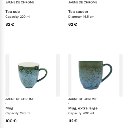
JAUNE DE CHROME
Nymphéa
JAUNE DE CHROME
Ny
·
·
tea cup
tea saucer
Capacity: 220 ml
Diameter: 16.5 cm
82 €
62 €
JAUNE DE CHROME
Nymphéa
JAUNE DE CHROME
Ny
·
·
mug
mug, extra large
Capacity: 270 ml
Capacity: 400 ml
100 €
112 €