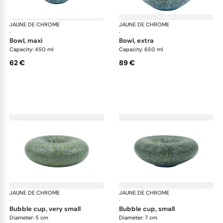
JAUNE DE CHROME
Nymphéa
JAUNE DE CHROME
Ny
·
·
bowl, maxi
bowl, extra
Capacity: 450 ml
Capacity: 650 ml
62 €
89 €
JAUNE DE CHROME
Nymphéa
JAUNE DE CHROME
Ny
·
·
bubble cup, very small
bubble cup, small
Diameter: 5 cm
Diameter: 7 cm