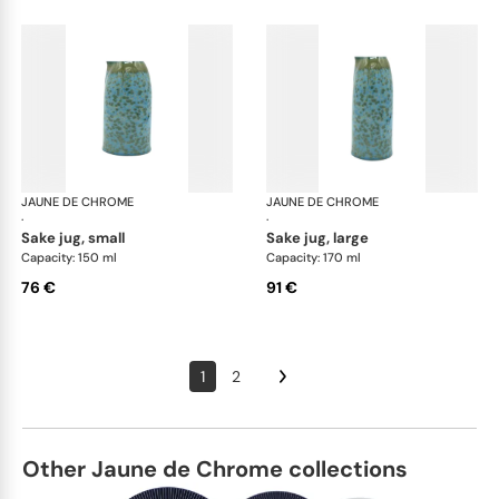
JAUNE DE CHROME
Nymphéa
JAUNE DE CHROME
Ny
·
·
sake jug, small
sake jug, large
Capacity: 150 ml
Capacity: 170 ml
76 €
91 €
1
2
Other Jaune de Chrome collections