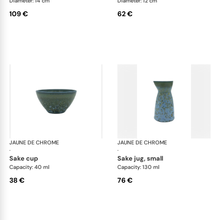
Diameter: 14 cm
Diameter: 12 cm
109 €
62 €
JAUNE DE CHROME
Nymphéa
JAUNE DE CHROME
Ny
·
·
sake cup
sake jug, small
Capacity: 40 ml
Capacity: 130 ml
38 €
76 €