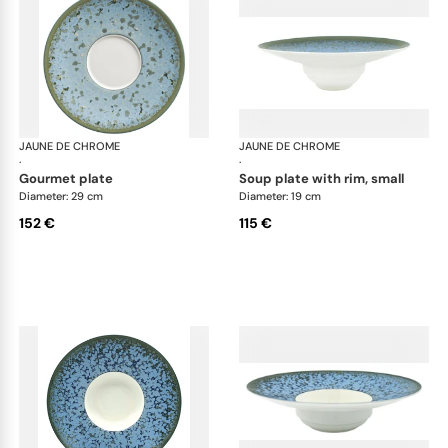
JAUNE DE CHROME
Nymphéa
JAUNE DE CHROME
Ny
·
·
gourmet plate
soup plate with rim, small
Diameter: 29 cm
Diameter: 19 cm
152 €
115 €