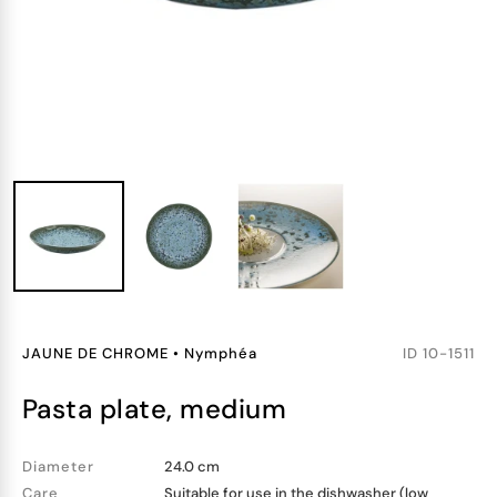
JAUNE DE CHROME
•
Nymphéa
ID
10-1511
pasta plate, medium
Diameter
24.0 cm
Care
Suitable for use in the dishwasher (low