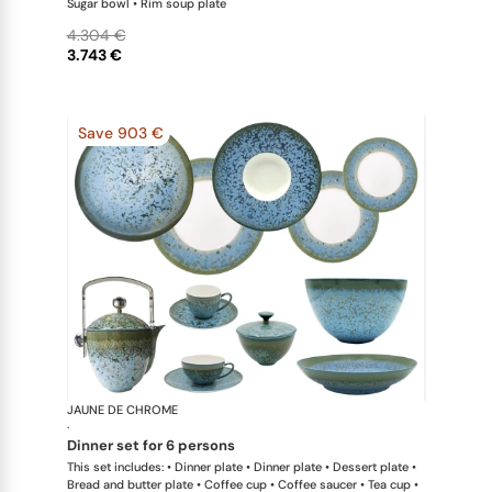
Sugar bowl • Rim soup plate
4.304 €
3.743 €
Save 903 €
JAUNE DE CHROME
Nymphéa
·
dinner set for 6 persons
This set includes: • Dinner plate • Dinner plate • Dessert plate •
Bread and butter plate • Coffee cup • Coffee saucer • Tea cup •