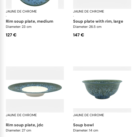
JAUNE DE CHROME
Nymphéa
JAUNE DE CHROME
Ny
·
·
rim soup plate, medium
soup plate with rim, large
Diameter: 23 cm
Diameter: 26.5 cm
127 €
147 €
JAUNE DE CHROME
Nymphéa
JAUNE DE CHROME
Ny
·
·
rim soup plate, jdc
soup bowl
Diameter: 27 cm
Diameter: 14 cm