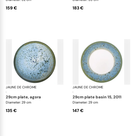
159 €
183 €
JAUNE DE CHROME
Nymphéa
JAUNE DE CHROME
Ny
·
·
29cm plate, agora
29cm plate basin 15, 2011
Diameter: 29 cm
Diameter: 29 cm
135 €
147 €