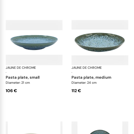
JAUNE DE CHROME
Nymphéa
JAUNE DE CHROME
Ny
·
·
pasta plate, small
pasta plate, medium
Diameter: 21 cm
Diameter: 24 cm
106 €
112 €