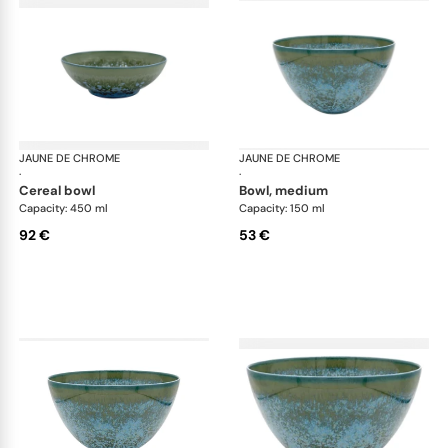
JAUNE DE CHROME
Nymphéa
JAUNE DE CHROME
Ny
·
·
cereal bowl
bowl, medium
Capacity: 450 ml
Capacity: 150 ml
92 €
53 €