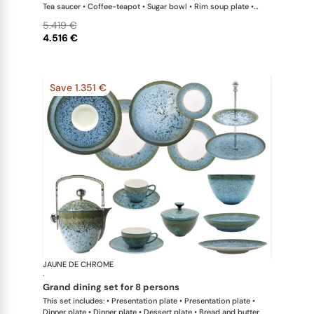
Tea saucer • Coffee-teapot • Sugar bowl • Rim soup plate •
Hollow dish • Salad serving bowl
5.419 €
4.516 €
Save 1.351 €
JAUNE DE CHROME
Nymphéa
·
grand dining set for 8 persons
This set includes: • Presentation plate • Presentation plate •
Dinner plate • Dinner plate • Dessert plate • Bread and butter