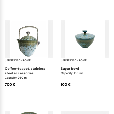
JAUNE DE CHROME
Nymphéa
JAUNE DE CHROME
Ny
·
·
coffee-teapot, stainless
sugar bowl
steel accessories
Capacity: 150 ml
Capacity: 950 ml
700 €
100 €