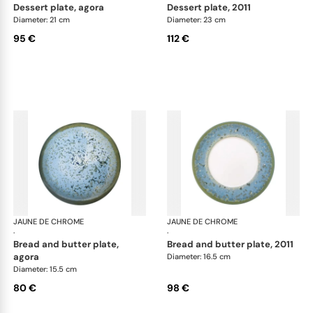
dessert plate, agora
dessert plate, 2011
Diameter: 21 cm
Diameter: 23 cm
95 €
112 €
JAUNE DE CHROME
Nymphéa
JAUNE DE CHROME
Ny
·
·
bread and butter plate,
bread and butter plate, 2011
agora
Diameter: 16.5 cm
Diameter: 15.5 cm
80 €
98 €