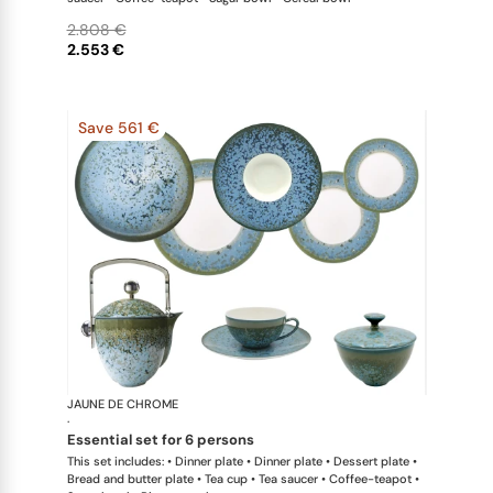
2.808 €
2.553 €
Save 561 €
JAUNE DE CHROME
Nymphéa
·
essential set for 6 persons
This set includes: • Dinner plate • Dinner plate • Dessert plate •
Bread and butter plate • Tea cup • Tea saucer • Coffee-teapot •