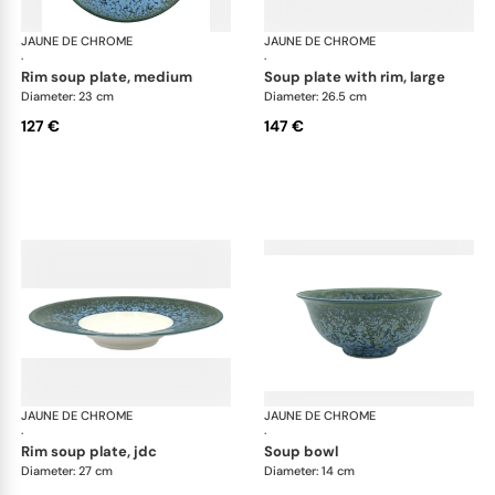
JAUNE DE CHROME
Nymphéa
JAUNE DE CHROME
Ny
·
·
rim soup plate, medium
soup plate with rim, large
Diameter: 23 cm
Diameter: 26.5 cm
127 €
147 €
JAUNE DE CHROME
Nymphéa
JAUNE DE CHROME
Ny
·
·
rim soup plate, jdc
soup bowl
Diameter: 27 cm
Diameter: 14 cm