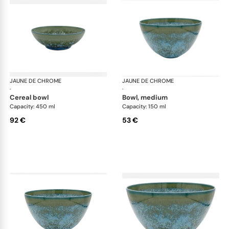
JAUNE DE CHROME
Nymphéa
JAUNE DE CHROME
Ny
·
·
cereal bowl
bowl, medium
Capacity: 450 ml
Capacity: 150 ml
92 €
53 €