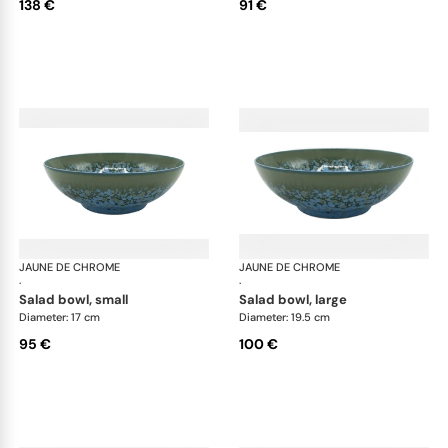
138 €
91 €
JAUNE DE CHROME
Nymphéa
JAUNE DE CHROME
Ny
·
·
salad bowl, small
salad bowl, large
Diameter: 17 cm
Diameter: 19.5 cm
95 €
100 €