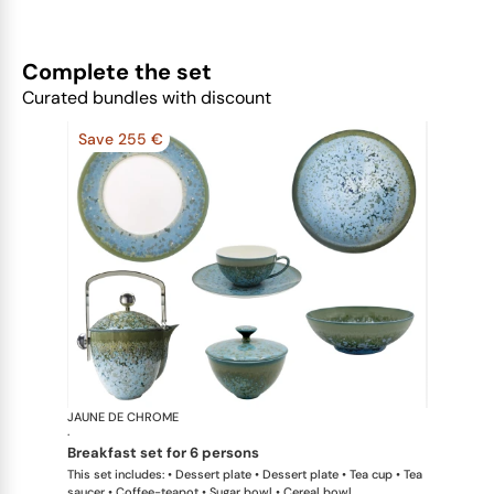
Complete the set
Curated bundles with discount
Save 255 €
JAUNE DE CHROME
Nymphéa
·
breakfast set for 6 persons
This set includes: • Dessert plate • Dessert plate • Tea cup • Tea
saucer • Coffee-teapot • Sugar bowl • Cereal bowl