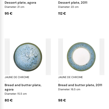
dessert plate, agora
dessert plate, 2011
Diameter: 21 cm
Diameter: 23 cm
95 €
112 €
JAUNE DE CHROME
Nymphéa
JAUNE DE CHROME
Ny
·
·
bread and butter plate,
bread and butter plate, 2011
agora
Diameter: 16.5 cm
Diameter: 15.5 cm
80 €
98 €