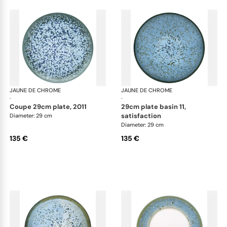
JAUNE DE CHROME
Nymphéa
JAUNE DE CHROME
Ny
·
·
coupe 29cm plate, 2011
29cm plate basin 11,
satisfaction
Diameter: 29 cm
Diameter: 29 cm
135 €
135 €