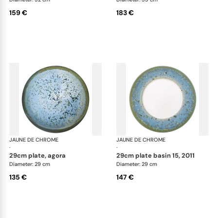
159 €
183 €
JAUNE DE CHROME
Nymphéa
JAUNE DE CHROME
Ny
·
·
29cm plate, agora
29cm plate basin 15, 2011
Diameter: 29 cm
Diameter: 29 cm
135 €
147 €