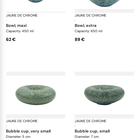
JAUNE DE CHROME
Nymphéa
JAUNE DE CHROME
Ny
·
·
bowl, maxi
bowl, extra
Capacity: 450 ml
Capacity: 650 ml
62 €
89 €
JAUNE DE CHROME
Nymphéa
JAUNE DE CHROME
Ny
·
·
bubble cup, very small
bubble cup, small
Diameter: 5 cm
Diameter: 7 cm