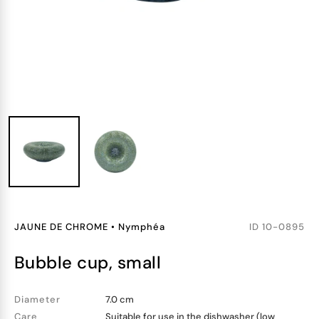
JAUNE DE CHROME
•
Nymphéa
ID
10-0895
bubble cup, small
Diameter
7.0 cm
Care
Suitable for use in the dishwasher (low