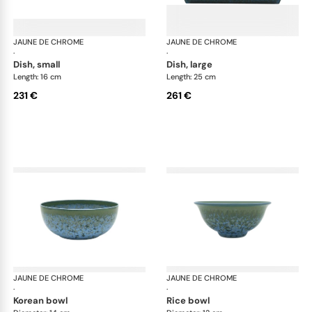
JAUNE DE CHROME
Nymphéa
JAUNE DE CHROME
Ny
·
·
dish, small
dish, large
Length: 16 cm
Length: 25 cm
231 €
261 €
JAUNE DE CHROME
Nymphéa
JAUNE DE CHROME
Ny
·
·
korean bowl
rice bowl