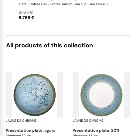
plate • Coffee cup • Coffee saucer • Tea cup • Tea saucer •
Coffee-teapot • Sugar bowl • Rim soup plate • Hollow dish •
8.107 €
Flat dish • Salad serving bowl • Salad serving bowl • 2-tier cake
6.756 €
stand x 1 This list is completely flexible. We can update the
products and quantities upon request
All products of this collection
JAUNE DE CHROME
Nymphéa
JAUNE DE CHROME
Ny
·
·
presentation plate, agora
presentation plate, 2011
Diameter: 32 cm
Diameter: 33 cm