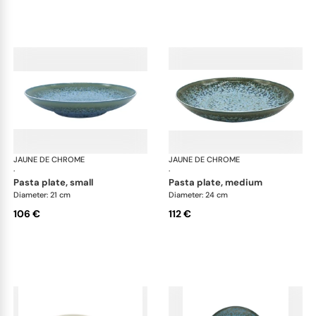
JAUNE DE CHROME
Nymphéa
JAUNE DE CHROME
Ny
·
·
pasta plate, small
pasta plate, medium
Diameter: 21 cm
Diameter: 24 cm
106 €
112 €