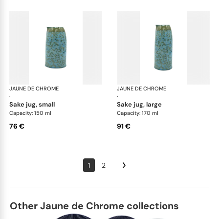
JAUNE DE CHROME
Nymphéa
JAUNE DE CHROME
Ny
·
·
sake jug, small
sake jug, large
Capacity: 150 ml
Capacity: 170 ml
76 €
91 €
1
2
Other Jaune de Chrome collections