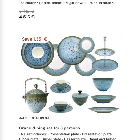
Tea saucer • Coffee-teapot • Sugar bowl • Rim soup plate •
Hollow dish • Salad serving bowl
5.419 €
4.516 €
Save 1.351 €
JAUNE DE CHROME
Nymphéa
·
grand dining set for 8 persons
This set includes: • Presentation plate • Presentation plate •
Dinner plate • Dinner plate • Dessert plate • Bread and butter