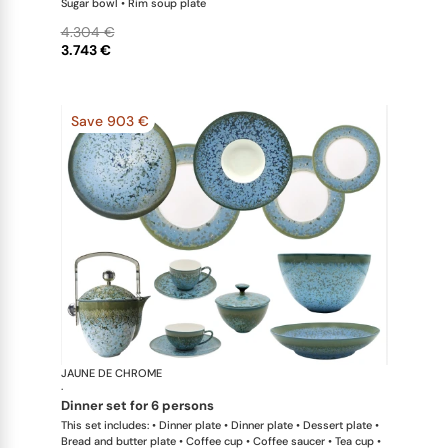
Sugar bowl • Rim soup plate
4.304 €
3.743 €
Save 903 €
JAUNE DE CHROME
Nymphéa
·
dinner set for 6 persons
This set includes: • Dinner plate • Dinner plate • Dessert plate •
Bread and butter plate • Coffee cup • Coffee saucer • Tea cup •