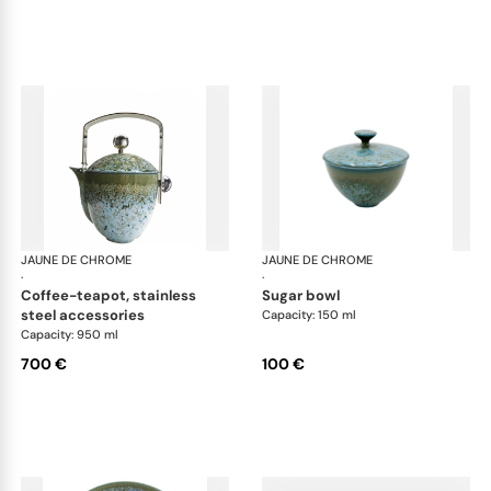
JAUNE DE CHROME
Nymphéa
JAUNE DE CHROME
Ny
·
·
coffee-teapot, stainless
sugar bowl
steel accessories
Capacity: 150 ml
Capacity: 950 ml
700 €
100 €