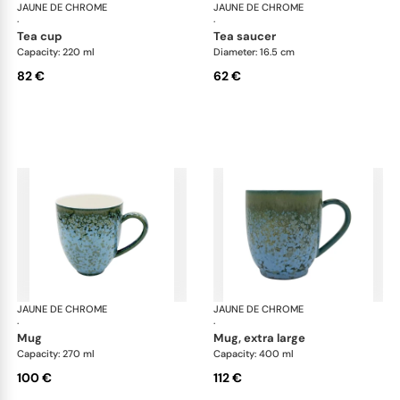
JAUNE DE CHROME
Nymphéa
JAUNE DE CHROME
Ny
·
·
tea cup
tea saucer
Capacity: 220 ml
Diameter: 16.5 cm
82 €
62 €
JAUNE DE CHROME
Nymphéa
JAUNE DE CHROME
Ny
·
·
mug
mug, extra large
Capacity: 270 ml
Capacity: 400 ml
100 €
112 €