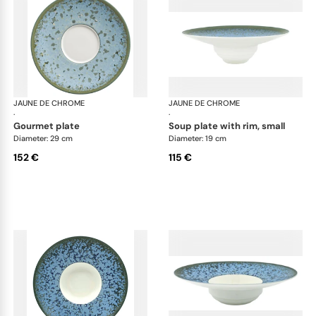
JAUNE DE CHROME
Nymphéa
JAUNE DE CHROME
Ny
·
·
gourmet plate
soup plate with rim, small
Diameter: 29 cm
Diameter: 19 cm
152 €
115 €