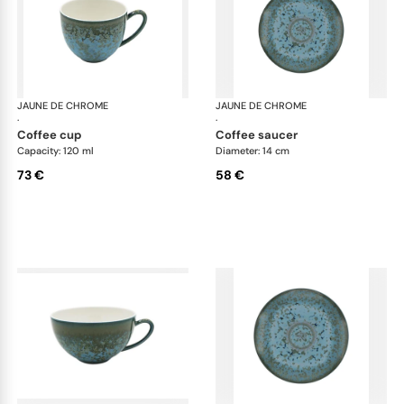
JAUNE DE CHROME
Nymphéa
JAUNE DE CHROME
Ny
·
·
coffee cup
coffee saucer
Capacity: 120 ml
Diameter: 14 cm
73 €
58 €