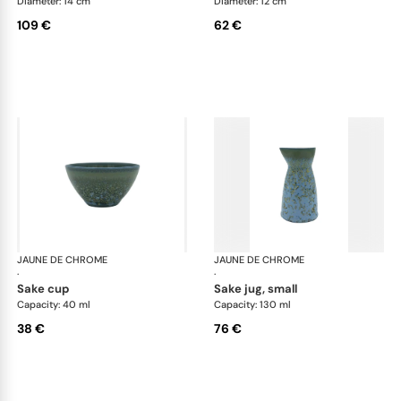
Diameter: 14 cm
Diameter: 12 cm
109 €
62 €
JAUNE DE CHROME
Nymphéa
JAUNE DE CHROME
Ny
·
·
sake cup
sake jug, small
Capacity: 40 ml
Capacity: 130 ml
38 €
76 €