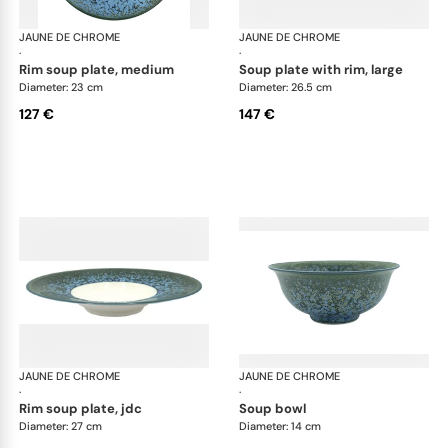
JAUNE DE CHROME
Nymphéa
JAUNE DE CHROME
Ny
·
·
rim soup plate, medium
soup plate with rim, large
Diameter: 23 cm
Diameter: 26.5 cm
127 €
147 €
JAUNE DE CHROME
Nymphéa
JAUNE DE CHROME
Ny
·
·
rim soup plate, jdc
soup bowl
Diameter: 27 cm
Diameter: 14 cm