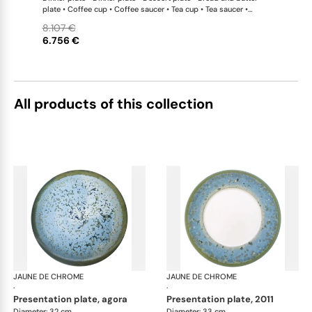
plate • Coffee cup • Coffee saucer • Tea cup • Tea saucer •
Coffee-teapot • Sugar bowl • Rim soup plate • Hollow dish •
8.107 €
Flat dish • Salad serving bowl • Salad serving bowl • 2-tier cake
6.756 €
stand x 1 This list is completely flexible. We can update the
products and quantities upon request
All products of this collection
JAUNE DE CHROME
Nymphéa
JAUNE DE CHROME
Ny
·
·
presentation plate, agora
presentation plate, 2011
Diameter: 32 cm
Diameter: 33 cm