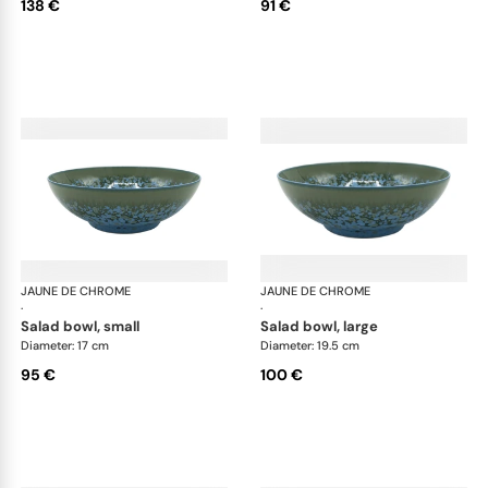
138 €
91 €
JAUNE DE CHROME
Nymphéa
JAUNE DE CHROME
Ny
·
·
salad bowl, small
salad bowl, large
Diameter: 17 cm
Diameter: 19.5 cm
95 €
100 €