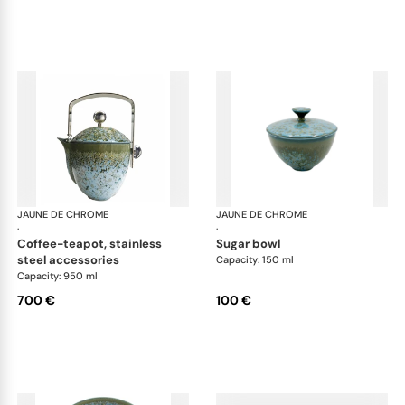
JAUNE DE CHROME
Nymphéa
JAUNE DE CHROME
Ny
·
·
coffee-teapot, stainless
sugar bowl
steel accessories
Capacity: 150 ml
Capacity: 950 ml
700 €
100 €