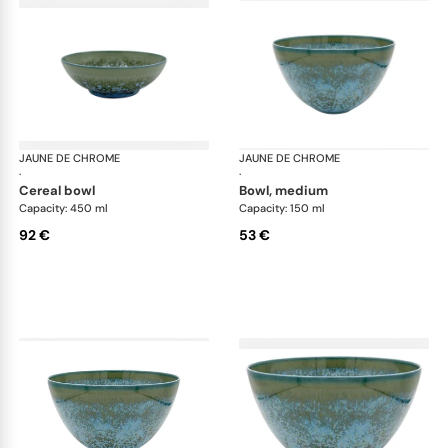
JAUNE DE CHROME
Nymphéa
JAUNE DE CHROME
Ny
·
·
cereal bowl
bowl, medium
Capacity: 450 ml
Capacity: 150 ml
92 €
53 €