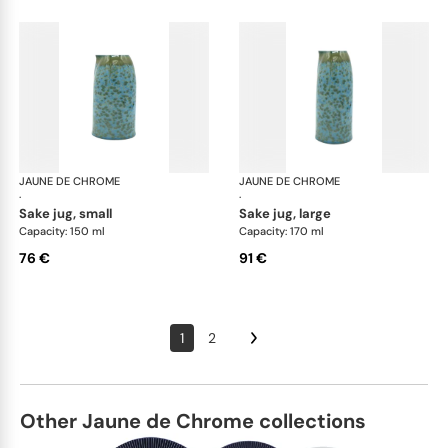
JAUNE DE CHROME
Nymphéa
JAUNE DE CHROME
Ny
·
·
sake jug, small
sake jug, large
Capacity: 150 ml
Capacity: 170 ml
76 €
91 €
1
2
Other Jaune de Chrome collections