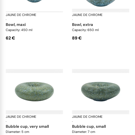
JAUNE DE CHROME
Nymphéa
JAUNE DE CHROME
Ny
·
·
bowl, maxi
bowl, extra
Capacity: 450 ml
Capacity: 650 ml
62 €
89 €
JAUNE DE CHROME
Nymphéa
JAUNE DE CHROME
Ny
·
·
bubble cup, very small
bubble cup, small
Diameter: 5 cm
Diameter: 7 cm