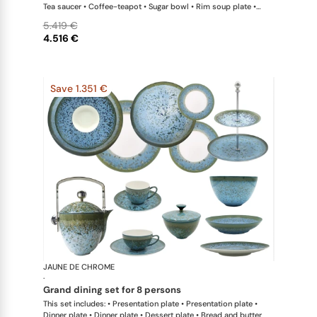
Tea saucer • Coffee-teapot • Sugar bowl • Rim soup plate •
Hollow dish • Salad serving bowl
5.419 €
4.516 €
Save 1.351 €
JAUNE DE CHROME
Nymphéa
·
grand dining set for 8 persons
This set includes: • Presentation plate • Presentation plate •
Dinner plate • Dinner plate • Dessert plate • Bread and butter