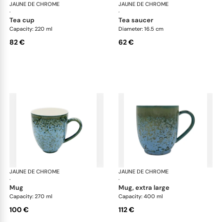
JAUNE DE CHROME
Nymphéa
JAUNE DE CHROME
Ny
·
·
tea cup
tea saucer
Capacity: 220 ml
Diameter: 16.5 cm
82 €
62 €
JAUNE DE CHROME
Nymphéa
JAUNE DE CHROME
Ny
·
·
mug
mug, extra large
Capacity: 270 ml
Capacity: 400 ml
100 €
112 €