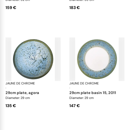
159 €
183 €
JAUNE DE CHROME
Nymphéa
JAUNE DE CHROME
Ny
·
·
29cm plate, agora
29cm plate basin 15, 2011
Diameter: 29 cm
Diameter: 29 cm
135 €
147 €