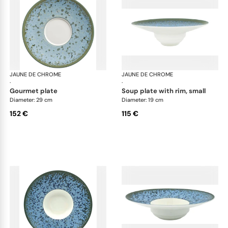
JAUNE DE CHROME
Nymphéa
JAUNE DE CHROME
Ny
·
·
gourmet plate
soup plate with rim, small
Diameter: 29 cm
Diameter: 19 cm
152 €
115 €