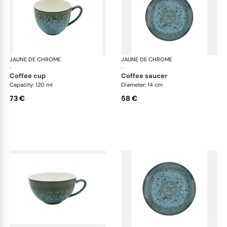
JAUNE DE CHROME
Nymphéa
JAUNE DE CHROME
Ny
·
·
coffee cup
coffee saucer
Capacity: 120 ml
Diameter: 14 cm
73 €
58 €