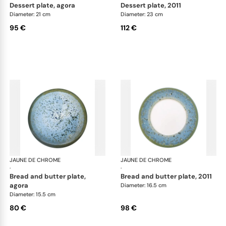
dessert plate, agora
dessert plate, 2011
Diameter: 21 cm
Diameter: 23 cm
95 €
112 €
JAUNE DE CHROME
Nymphéa
JAUNE DE CHROME
Ny
·
·
bread and butter plate,
bread and butter plate, 2011
agora
Diameter: 16.5 cm
Diameter: 15.5 cm
80 €
98 €