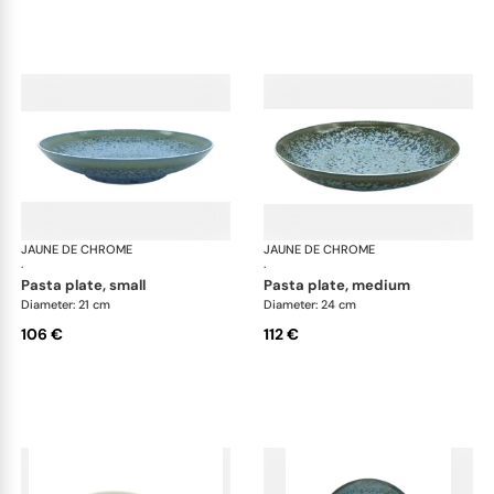
JAUNE DE CHROME
Nymphéa
JAUNE DE CHROME
Ny
·
·
pasta plate, small
pasta plate, medium
Diameter: 21 cm
Diameter: 24 cm
106 €
112 €