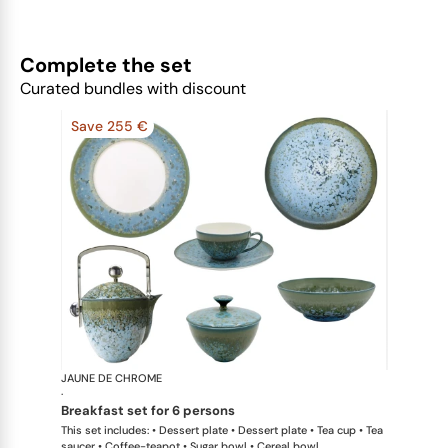
Complete the set
Curated bundles with discount
Save 255 €
JAUNE DE CHROME
Nymphéa
·
breakfast set for 6 persons
This set includes: • Dessert plate • Dessert plate • Tea cup • Tea
saucer • Coffee-teapot • Sugar bowl • Cereal bowl