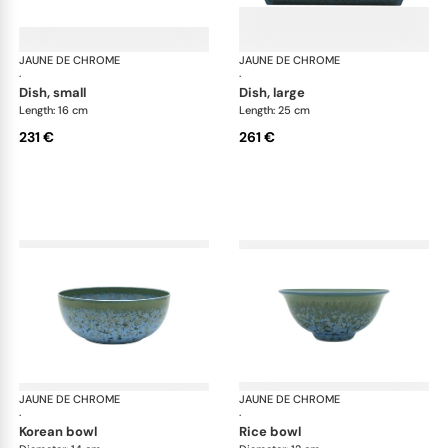
JAUNE DE CHROME
Nymphéa
JAUNE DE CHROME
Ny
·
·
dish, small
dish, large
Length: 16 cm
Length: 25 cm
231 €
261 €
JAUNE DE CHROME
Nymphéa
JAUNE DE CHROME
Ny
·
·
korean bowl
rice bowl