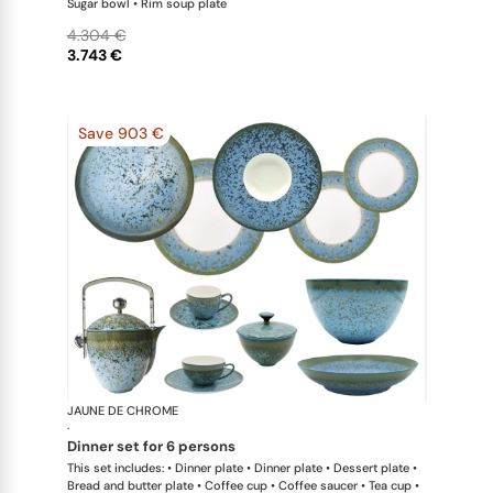
Sugar bowl • Rim soup plate
4.304 €
3.743 €
Save 903 €
JAUNE DE CHROME
Nymphéa
·
dinner set for 6 persons
This set includes: • Dinner plate • Dinner plate • Dessert plate •
Bread and butter plate • Coffee cup • Coffee saucer • Tea cup •