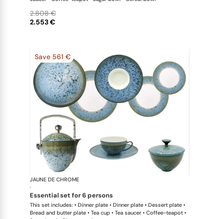
2.808 €
2.553 €
Save 561 €
JAUNE DE CHROME
Nymphéa
·
essential set for 6 persons
This set includes: • Dinner plate • Dinner plate • Dessert plate •
Bread and butter plate • Tea cup • Tea saucer • Coffee-teapot •