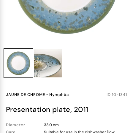
JAUNE DE CHROME
•
Nymphéa
ID
10-1341
presentation plate, 2011
Diameter
33.0 cm
Care
Suitable for use in the dishwasher (low