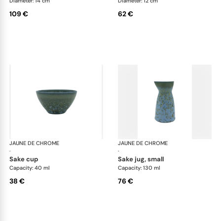
Diameter: 14 cm
Diameter: 12 cm
109 €
62 €
JAUNE DE CHROME
Nymphéa
JAUNE DE CHROME
Ny
·
·
sake cup
sake jug, small
Capacity: 40 ml
Capacity: 130 ml
38 €
76 €