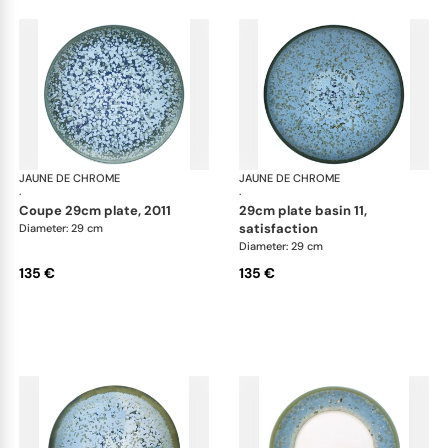
JAUNE DE CHROME
Nymphéa
JAUNE DE CHROME
Ny
·
·
coupe 29cm plate, 2011
29cm plate basin 11,
satisfaction
Diameter: 29 cm
Diameter: 29 cm
135 €
135 €