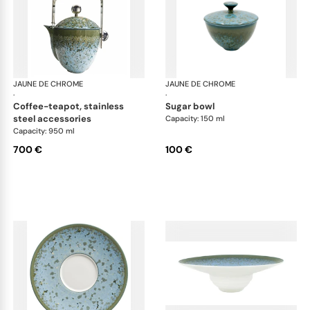
JAUNE DE CHROME
Nymphéa
JAUNE DE CHROME
Ny
·
·
coffee-teapot, stainless
sugar bowl
steel accessories
Capacity: 150 ml
Capacity: 950 ml
700 €
100 €