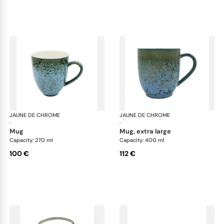
JAUNE DE CHROME
Nymphéa
JAUNE DE CHROME
Ny
·
·
mug
mug, extra large
Capacity: 270 ml
Capacity: 400 ml
100 €
112 €