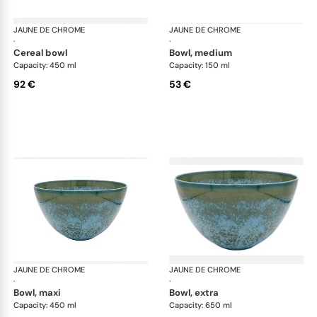
JAUNE DE CHROME
Nymphéa
JAUNE DE CHROME
Ny
·
·
cereal bowl
bowl, medium
Capacity: 450 ml
Capacity: 150 ml
92 €
53 €
JAUNE DE CHROME
Nymphéa
JAUNE DE CHROME
Ny
·
·
bowl, maxi
bowl, extra
Capacity: 450 ml
Capacity: 650 ml