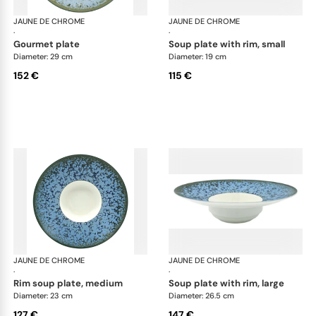
JAUNE DE CHROME
Nymphéa
JAUNE DE CHROME
Ny
·
·
gourmet plate
soup plate with rim, small
Diameter: 29 cm
Diameter: 19 cm
152 €
115 €
JAUNE DE CHROME
Nymphéa
JAUNE DE CHROME
Ny
·
·
rim soup plate, medium
soup plate with rim, large
Diameter: 23 cm
Diameter: 26.5 cm
127 €
147 €