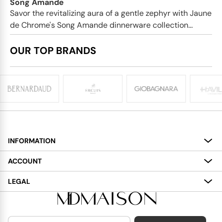
Song Amande
Savor the revitalizing aura of a gentle zephyr with Jaune
de Chrome's Song Amande dinnerware collection...
OUR TOP BRANDS
INFORMATION
About
ACCOUNT
Services
My Account
LEGAL
Delivery
Shopping Bag
Terms and Conditions
Payment
Wish List
Cookies Policy