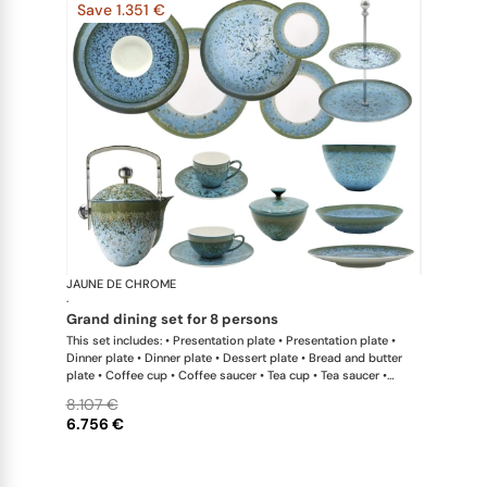
Save 1.351 €
JAUNE DE CHROME
Nymphéa
·
grand dining set for 8 persons
This set includes: • Presentation plate • Presentation plate •
Dinner plate • Dinner plate • Dessert plate • Bread and butter
plate • Coffee cup • Coffee saucer • Tea cup • Tea saucer •
Coffee-teapot • Sugar bowl • Rim soup plate • Hollow dish •
8.107 €
Flat dish • Salad serving bowl • Salad serving bowl • 2-tier cake
6.756 €
stand x 1 This list is completely flexible. We can update the
products and quantities upon request