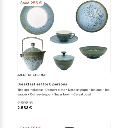
Save 255 €
JAUNE DE CHROME
Nymphéa
·
breakfast set for 6 persons
This set includes: • Dessert plate • Dessert plate • Tea cup • Tea
saucer • Coffee-teapot • Sugar bowl • Cereal bowl
2.808 €
2.553 €
Save 561 €