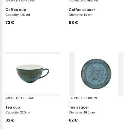
JAUNE DE CHROME
Nymphéa
JAUNE DE CHROME
Ny
·
·
coffee cup
coffee saucer
Capacity: 120 ml
Diameter: 14 cm
73 €
58 €
JAUNE DE CHROME
Nymphéa
JAUNE DE CHROME
Ny
·
·
tea cup
tea saucer
Capacity: 220 ml
Diameter: 16.5 cm
82 €
62 €