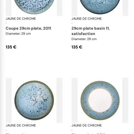
JAUNE DE CHROME
Nymphéa
JAUNE DE CHROME
Ny
·
·
coupe 29cm plate, 2011
29cm plate basin 11,
satisfaction
Diameter: 29 cm
Diameter: 29 cm
135 €
135 €
JAUNE DE CHROME
Nymphéa
JAUNE DE CHROME
Ny
·
·