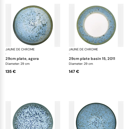
JAUNE DE CHROME
Nymphéa
JAUNE DE CHROME
Ny
·
·
29cm plate, agora
29cm plate basin 15, 2011
Diameter: 29 cm
Diameter: 29 cm
135 €
147 €