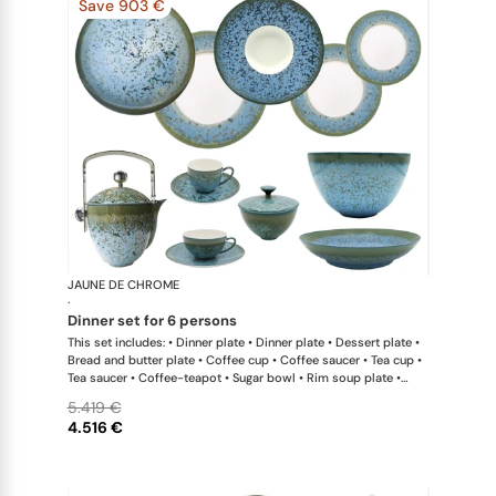
Save 903 €
JAUNE DE CHROME
Nymphéa
·
dinner set for 6 persons
This set includes: • Dinner plate • Dinner plate • Dessert plate •
Bread and butter plate • Coffee cup • Coffee saucer • Tea cup •
Tea saucer • Coffee-teapot • Sugar bowl • Rim soup plate •
Hollow dish • Salad serving bowl
5.419 €
4.516 €