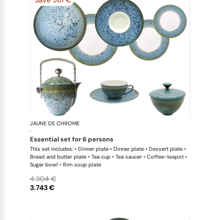
JAUNE DE CHROME
Nymphéa
·
essential set for 6 persons
This set includes: • Dinner plate • Dinner plate • Dessert plate •
Bread and butter plate • Tea cup • Tea saucer • Coffee-teapot •
Sugar bowl • Rim soup plate
4.304 €
3.743 €