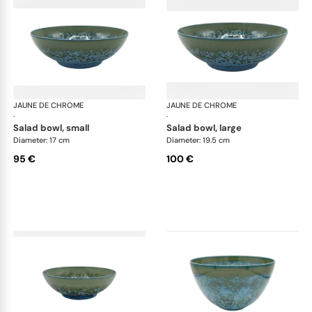
JAUNE DE CHROME
Nymphéa
JAUNE DE CHROME
Ny
·
·
salad bowl, small
salad bowl, large
Diameter: 17 cm
Diameter: 19.5 cm
95 €
100 €