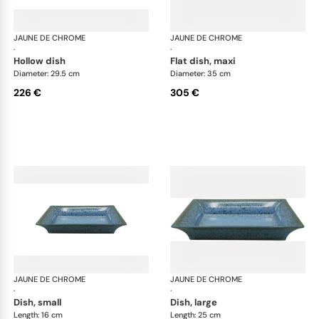
JAUNE DE CHROME
Nymphéa
JAUNE DE CHROME
Ny
·
·
hollow dish
flat dish, maxi
Diameter: 29.5 cm
Diameter: 35 cm
226 €
305 €
JAUNE DE CHROME
Nymphéa
JAUNE DE CHROME
Ny
·
·
dish, small
dish, large
Length: 16 cm
Length: 25 cm