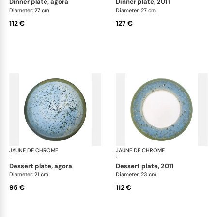
dinner plate, agora
dinner plate, 2011
Diameter: 27 cm
Diameter: 27 cm
112 €
127 €
JAUNE DE CHROME
Nymphéa
JAUNE DE CHROME
Ny
·
·
dessert plate, agora
dessert plate, 2011
Diameter: 21 cm
Diameter: 23 cm
95 €
112 €