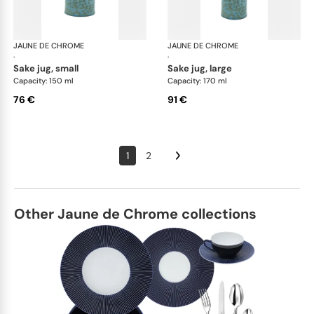
JAUNE DE CHROME
Nymphéa
JAUNE DE CHROME
Ny
·
·
sake jug, small
sake jug, large
Capacity: 150 ml
Capacity: 170 ml
76 €
91 €
1
2
Other Jaune de Chrome collections