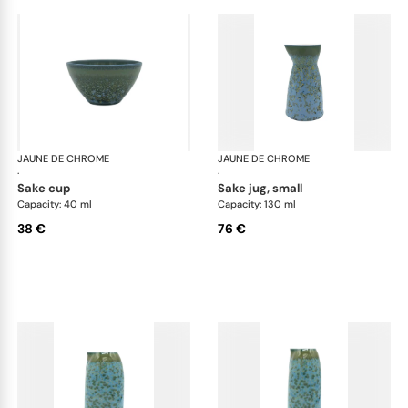
JAUNE DE CHROME
Nymphéa
JAUNE DE CHROME
Ny
·
·
sake cup
sake jug, small
Capacity: 40 ml
Capacity: 130 ml
38 €
76 €