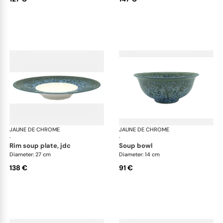
JAUNE DE CHROME
Nymphéa
JAUNE DE CHROME
Ny
·
·
rim soup plate, jdc
soup bowl
Diameter: 27 cm
Diameter: 14 cm
138 €
91 €