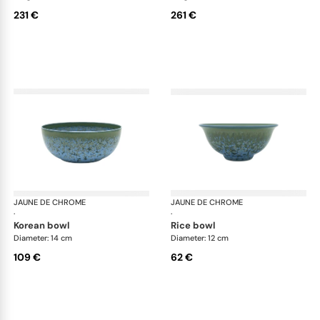
231 €
261 €
JAUNE DE CHROME
Nymphéa
JAUNE DE CHROME
Ny
·
·
korean bowl
rice bowl
Diameter: 14 cm
Diameter: 12 cm
109 €
62 €