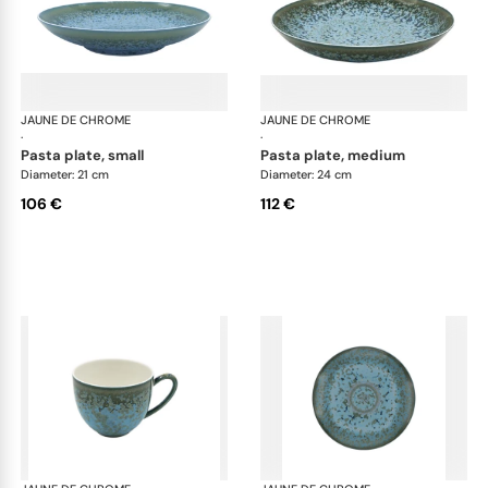
JAUNE DE CHROME
Nymphéa
JAUNE DE CHROME
Ny
·
·
pasta plate, small
pasta plate, medium
Diameter: 21 cm
Diameter: 24 cm
106 €
112 €