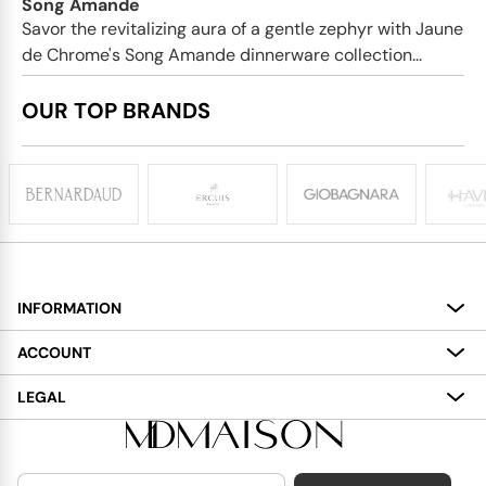
Song Amande
Savor the revitalizing aura of a gentle zephyr with Jaune
de Chrome's Song Amande dinnerware collection...
OUR TOP BRANDS
INFORMATION
About
ACCOUNT
Services
My Account
LEGAL
Delivery
Shopping Bag
Terms and Conditions
Payment
Wish List
Cookies Policy