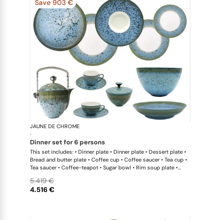
Save 903 €
JAUNE DE CHROME
Nymphéa
·
dinner set for 6 persons
This set includes: • Dinner plate • Dinner plate • Dessert plate •
Bread and butter plate • Coffee cup • Coffee saucer • Tea cup •
Tea saucer • Coffee-teapot • Sugar bowl • Rim soup plate •
Hollow dish • Salad serving bowl
5.419 €
4.516 €