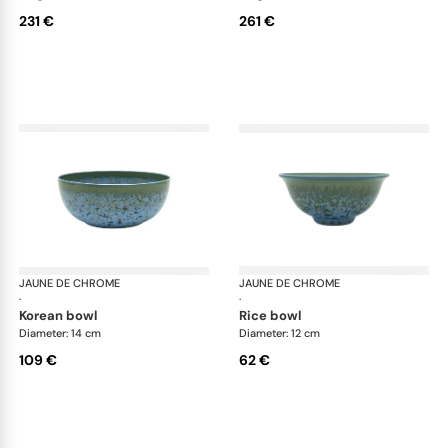
231 €
261 €
JAUNE DE CHROME
Nymphéa
JAUNE DE CHROME
Ny
·
·
korean bowl
rice bowl
Diameter: 14 cm
Diameter: 12 cm
109 €
62 €