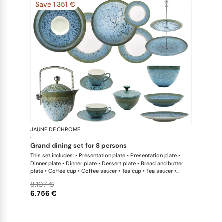
Save 1.351 €
JAUNE DE CHROME
Nymphéa
·
grand dining set for 8 persons
This set includes: • Presentation plate • Presentation plate •
Dinner plate • Dinner plate • Dessert plate • Bread and butter
plate • Coffee cup • Coffee saucer • Tea cup • Tea saucer •
Coffee-teapot • Sugar bowl • Rim soup plate • Hollow dish •
8.107 €
Flat dish • Salad serving bowl • Salad serving bowl • 2-tier cake
6.756 €
stand x 1 This list is completely flexible. We can update the
products and quantities upon request