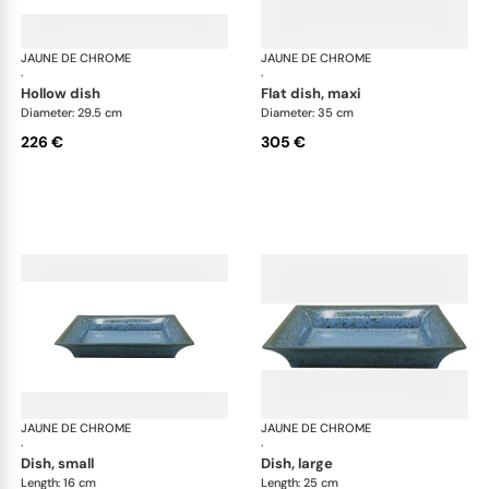
JAUNE DE CHROME
Nymphéa
JAUNE DE CHROME
Ny
·
·
hollow dish
flat dish, maxi
Diameter: 29.5 cm
Diameter: 35 cm
226 €
305 €
JAUNE DE CHROME
Nymphéa
JAUNE DE CHROME
Ny
·
·
dish, small
dish, large
Length: 16 cm
Length: 25 cm