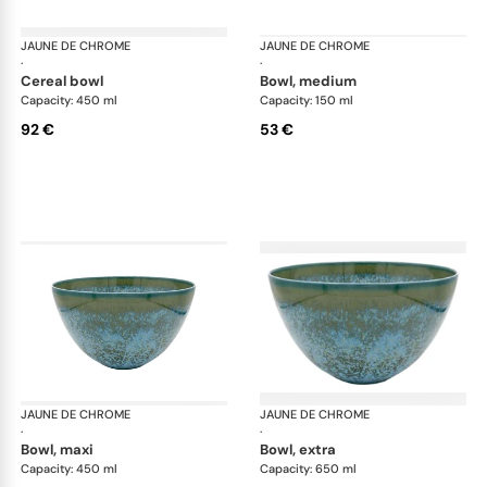
JAUNE DE CHROME
Nymphéa
JAUNE DE CHROME
Ny
·
·
cereal bowl
bowl, medium
Capacity: 450 ml
Capacity: 150 ml
92 €
53 €
JAUNE DE CHROME
Nymphéa
JAUNE DE CHROME
Ny
·
·
bowl, maxi
bowl, extra
Capacity: 450 ml
Capacity: 650 ml