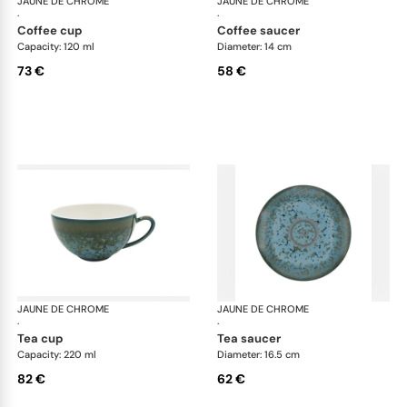
JAUNE DE CHROME
Nymphéa
JAUNE DE CHROME
Ny
·
·
coffee cup
coffee saucer
Capacity: 120 ml
Diameter: 14 cm
73 €
58 €
JAUNE DE CHROME
Nymphéa
JAUNE DE CHROME
Ny
·
·
tea cup
tea saucer
Capacity: 220 ml
Diameter: 16.5 cm
82 €
62 €