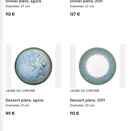
dinner plate, agora
dinner plate, 2011
Diameter: 27 cm
Diameter: 27 cm
112 €
127 €
JAUNE DE CHROME
Nymphéa
JAUNE DE CHROME
Ny
·
·
dessert plate, agora
dessert plate, 2011
Diameter: 21 cm
Diameter: 23 cm
95 €
112 €