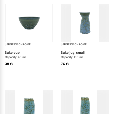
JAUNE DE CHROME
Nymphéa
JAUNE DE CHROME
Ny
·
·
sake cup
sake jug, small
Capacity: 40 ml
Capacity: 130 ml
38 €
76 €