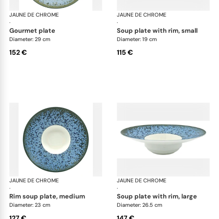
JAUNE DE CHROME
Nymphéa
JAUNE DE CHROME
Ny
·
·
gourmet plate
soup plate with rim, small
Diameter: 29 cm
Diameter: 19 cm
152 €
115 €
JAUNE DE CHROME
Nymphéa
JAUNE DE CHROME
Ny
·
·
rim soup plate, medium
soup plate with rim, large
Diameter: 23 cm
Diameter: 26.5 cm
127 €
147 €