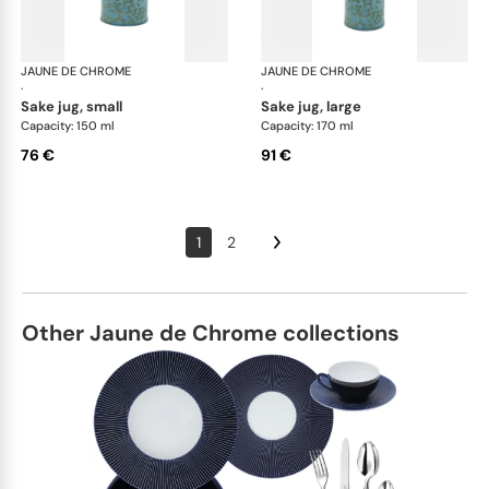
JAUNE DE CHROME
Nymphéa
JAUNE DE CHROME
Ny
·
·
sake jug, small
sake jug, large
Capacity: 150 ml
Capacity: 170 ml
76 €
91 €
1
2
Other Jaune de Chrome collections