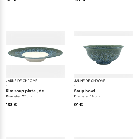
JAUNE DE CHROME
Nymphéa
JAUNE DE CHROME
Ny
·
·
rim soup plate, jdc
soup bowl
Diameter: 27 cm
Diameter: 14 cm
138 €
91 €