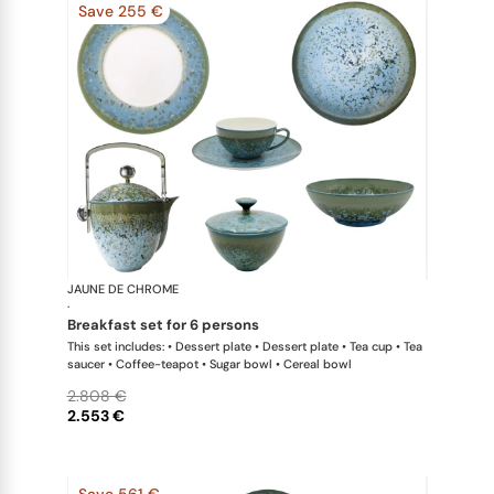
Save 255 €
JAUNE DE CHROME
Nymphéa
·
breakfast set for 6 persons
This set includes: • Dessert plate • Dessert plate • Tea cup • Tea
saucer • Coffee-teapot • Sugar bowl • Cereal bowl
2.808 €
2.553 €
Save 561 €