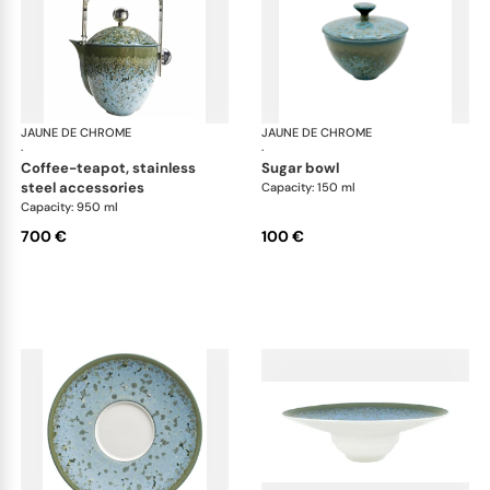
JAUNE DE CHROME
Nymphéa
JAUNE DE CHROME
Ny
·
·
coffee-teapot, stainless
sugar bowl
steel accessories
Capacity: 150 ml
Capacity: 950 ml
700 €
100 €