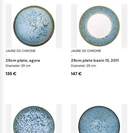
JAUNE DE CHROME
Nymphéa
JAUNE DE CHROME
Ny
·
·
29cm plate, agora
29cm plate basin 15, 2011
Diameter: 29 cm
Diameter: 29 cm
135 €
147 €