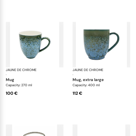
JAUNE DE CHROME
Nymphéa
JAUNE DE CHROME
Ny
·
·
mug
mug, extra large
Capacity: 270 ml
Capacity: 400 ml
100 €
112 €