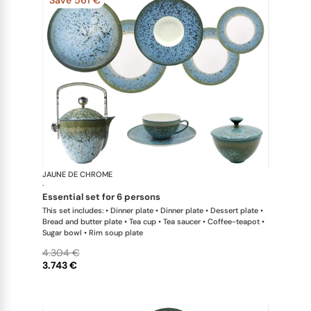
JAUNE DE CHROME
Nymphéa
·
essential set for 6 persons
This set includes: • Dinner plate • Dinner plate • Dessert plate •
Bread and butter plate • Tea cup • Tea saucer • Coffee-teapot •
Sugar bowl • Rim soup plate
4.304 €
3.743 €