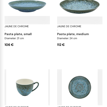
JAUNE DE CHROME
Nymphéa
JAUNE DE CHROME
Ny
·
·
pasta plate, small
pasta plate, medium
Diameter: 21 cm
Diameter: 24 cm
106 €
112 €