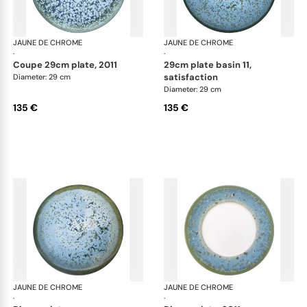
JAUNE DE CHROME
Nymphéa
JAUNE DE CHROME
Ny
·
·
coupe 29cm plate, 2011
29cm plate basin 11,
satisfaction
Diameter: 29 cm
Diameter: 29 cm
135 €
135 €
JAUNE DE CHROME
Nymphéa
JAUNE DE CHROME
Ny
·
·