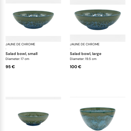
JAUNE DE CHROME
Nymphéa
JAUNE DE CHROME
Ny
·
·
salad bowl, small
salad bowl, large
Diameter: 17 cm
Diameter: 19.5 cm
95 €
100 €