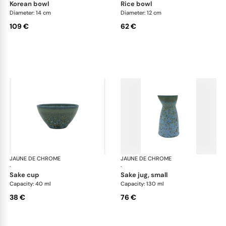
korean bowl
rice bowl
Diameter: 14 cm
Diameter: 12 cm
109 €
62 €
JAUNE DE CHROME
Nymphéa
JAUNE DE CHROME
Ny
·
·
sake cup
sake jug, small
Capacity: 40 ml
Capacity: 130 ml
38 €
76 €