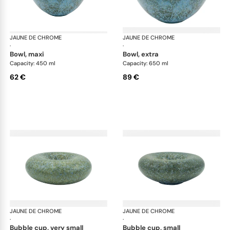
JAUNE DE CHROME
Nymphéa
JAUNE DE CHROME
Ny
·
·
bowl, maxi
bowl, extra
Capacity: 450 ml
Capacity: 650 ml
62 €
89 €
JAUNE DE CHROME
Nymphéa
JAUNE DE CHROME
Ny
·
·
bubble cup, very small
bubble cup, small