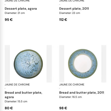
JAUNE DE CHROME
Nymphéa
JAUNE DE CHROME
Ny
·
·
dessert plate, agora
dessert plate, 2011
Diameter: 21 cm
Diameter: 23 cm
95 €
112 €
JAUNE DE CHROME
Nymphéa
JAUNE DE CHROME
Ny
·
·
bread and butter plate,
bread and butter plate, 2011
agora
Diameter: 16.5 cm
Diameter: 15.5 cm
80 €
98 €