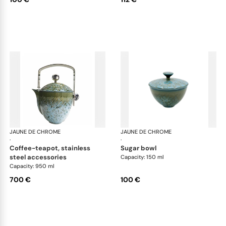
JAUNE DE CHROME
Nymphéa
JAUNE DE CHROME
Ny
·
·
coffee-teapot, stainless
sugar bowl
steel accessories
Capacity: 150 ml
Capacity: 950 ml
700 €
100 €