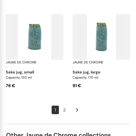
JAUNE DE CHROME
Nymphéa
JAUNE DE CHROME
Ny
·
·
sake jug, small
sake jug, large
Capacity: 150 ml
Capacity: 170 ml
76 €
91 €
1
2
Other Jaune de Chrome collections