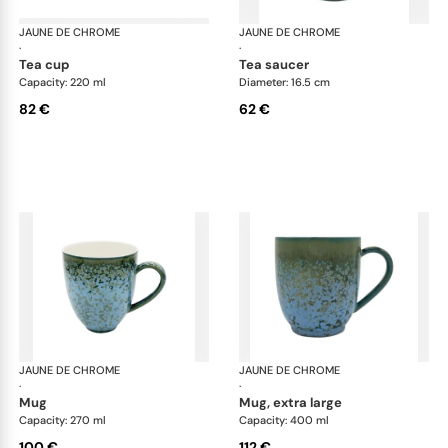
JAUNE DE CHROME
Nymphéa
JAUNE DE CHROME
Ny
·
·
tea cup
tea saucer
Capacity: 220 ml
Diameter: 16.5 cm
82 €
62 €
JAUNE DE CHROME
Nymphéa
JAUNE DE CHROME
Ny
·
·
mug
mug, extra large
Capacity: 270 ml
Capacity: 400 ml
100 €
112 €