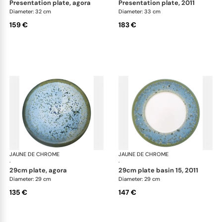
presentation plate, agora
presentation plate, 2011
Diameter: 32 cm
Diameter: 33 cm
159 €
183 €
JAUNE DE CHROME
Nymphéa
JAUNE DE CHROME
Ny
·
·
29cm plate, agora
29cm plate basin 15, 2011
Diameter: 29 cm
Diameter: 29 cm
135 €
147 €