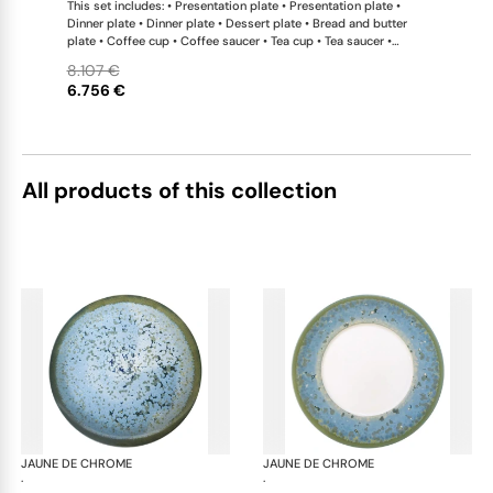
This set includes: • Presentation plate • Presentation plate •
Dinner plate • Dinner plate • Dessert plate • Bread and butter
plate • Coffee cup • Coffee saucer • Tea cup • Tea saucer •
Coffee-teapot • Sugar bowl • Rim soup plate • Hollow dish •
8.107 €
Flat dish • Salad serving bowl • Salad serving bowl • 2-tier cake
6.756 €
stand x 1 This list is completely flexible. We can update the
products and quantities upon request
All products of this collection
JAUNE DE CHROME
Nymphéa
JAUNE DE CHROME
Ny
·
·