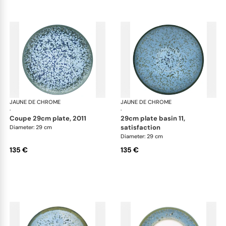
JAUNE DE CHROME
Nymphéa
JAUNE DE CHROME
Ny
·
·
coupe 29cm plate, 2011
29cm plate basin 11,
satisfaction
Diameter: 29 cm
Diameter: 29 cm
135 €
135 €