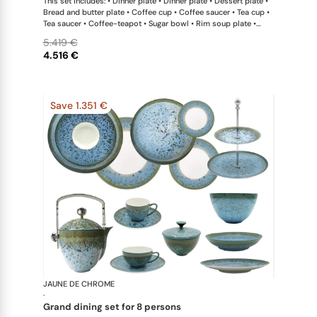
This set includes: • Dinner plate • Dinner plate • Dessert plate •
Bread and butter plate • Coffee cup • Coffee saucer • Tea cup •
Tea saucer • Coffee-teapot • Sugar bowl • Rim soup plate •
Hollow dish • Salad serving bowl
5.419 €
4.516 €
Save 1.351 €
JAUNE DE CHROME
Nymphéa
·
grand dining set for 8 persons