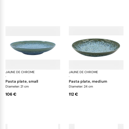
JAUNE DE CHROME
Nymphéa
JAUNE DE CHROME
Ny
·
·
pasta plate, small
pasta plate, medium
Diameter: 21 cm
Diameter: 24 cm
106 €
112 €