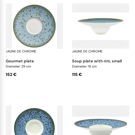
JAUNE DE CHROME
Nymphéa
JAUNE DE CHROME
Ny
·
·
gourmet plate
soup plate with rim, small
Diameter: 29 cm
Diameter: 19 cm
152 €
115 €