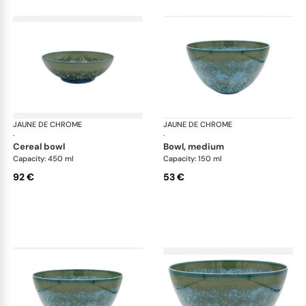
JAUNE DE CHROME
Nymphéa
JAUNE DE CHROME
Ny
·
·
cereal bowl
bowl, medium
Capacity: 450 ml
Capacity: 150 ml
92 €
53 €