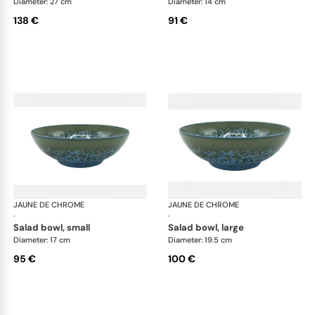
Diameter: 27 cm
Diameter: 14 cm
138 €
91 €
JAUNE DE CHROME
Nymphéa
JAUNE DE CHROME
Ny
·
·
salad bowl, small
salad bowl, large
Diameter: 17 cm
Diameter: 19.5 cm
95 €
100 €