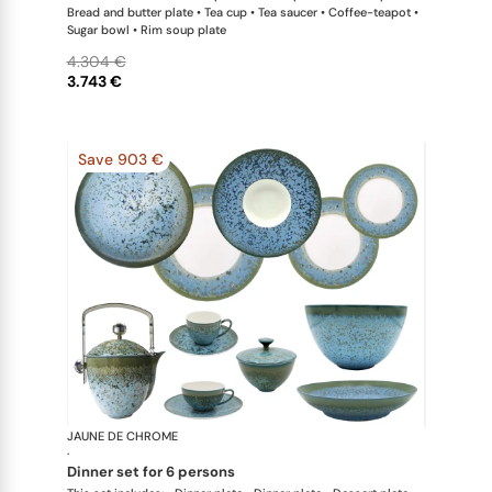
Bread and butter plate • Tea cup • Tea saucer • Coffee-teapot •
Sugar bowl • Rim soup plate
4.304 €
3.743 €
Save 903 €
JAUNE DE CHROME
Nymphéa
·
dinner set for 6 persons