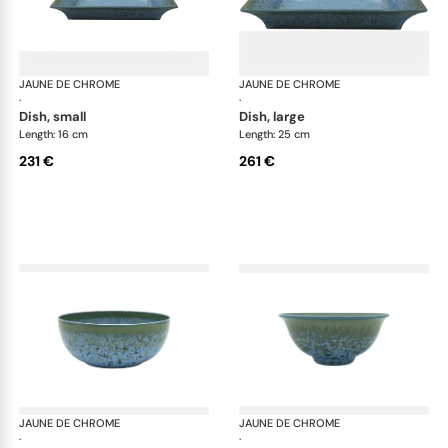
JAUNE DE CHROME
Nymphéa
JAUNE DE CHROME
Ny
·
·
dish, small
dish, large
Length: 16 cm
Length: 25 cm
231 €
261 €
JAUNE DE CHROME
Nymphéa
JAUNE DE CHROME
Ny
·
·