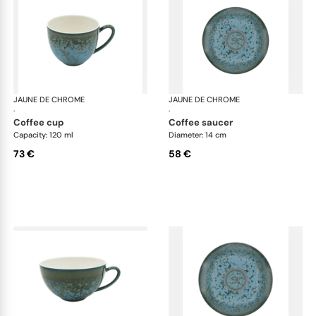
JAUNE DE CHROME
Nymphéa
JAUNE DE CHROME
Ny
·
·
coffee cup
coffee saucer
Capacity: 120 ml
Diameter: 14 cm
73 €
58 €