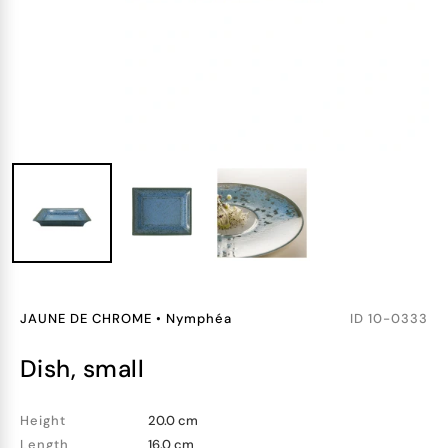
JAUNE DE CHROME
•
Nymphéa
ID
10-0333
dish, small
Height
20.0 cm
Length
16.0 cm