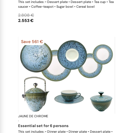
This set includes: • Dessert plate • Dessert plate • Tea cup • Tea
saucer • Coffee-teapot • Sugar bowl • Cereal bowl
2.808 €
2.553 €
Save 561 €
JAUNE DE CHROME
Nymphéa
·
essential set for 6 persons
This set includes: • Dinner plate • Dinner plate • Dessert plate •