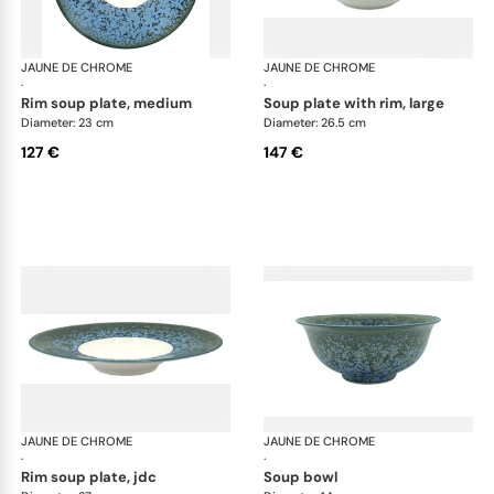
JAUNE DE CHROME
Nymphéa
JAUNE DE CHROME
Ny
·
·
rim soup plate, medium
soup plate with rim, large
Diameter: 23 cm
Diameter: 26.5 cm
127 €
147 €
JAUNE DE CHROME
Nymphéa
JAUNE DE CHROME
Ny
·
·
rim soup plate, jdc
soup bowl