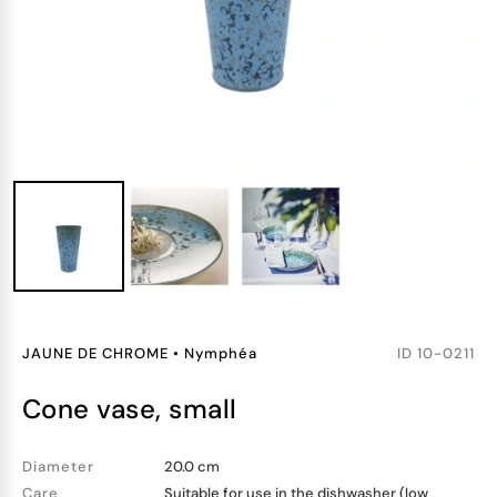
JAUNE DE CHROME
•
Nymphéa
ID
10-0211
cone vase, small
Diameter
20.0 cm
Care
Suitable for use in the dishwasher (low