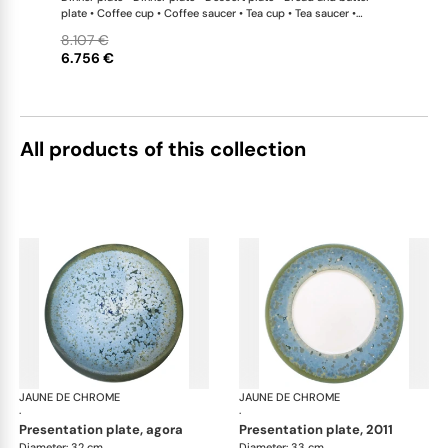
plate • Coffee cup • Coffee saucer • Tea cup • Tea saucer •
Coffee-teapot • Sugar bowl • Rim soup plate • Hollow dish •
8.107 €
Flat dish • Salad serving bowl • Salad serving bowl • 2-tier cake
6.756 €
stand x 1 This list is completely flexible. We can update the
products and quantities upon request
All products of this collection
JAUNE DE CHROME
Nymphéa
JAUNE DE CHROME
Ny
·
·
presentation plate, agora
presentation plate, 2011
Diameter: 32 cm
Diameter: 33 cm