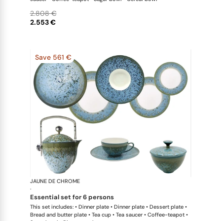
2.808 €
2.553 €
Save 561 €
JAUNE DE CHROME
Nymphéa
·
essential set for 6 persons
This set includes: • Dinner plate • Dinner plate • Dessert plate •
Bread and butter plate • Tea cup • Tea saucer • Coffee-teapot •