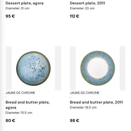
dessert plate, agora
dessert plate, 2011
Diameter: 21 cm
Diameter: 23 cm
95 €
112 €
JAUNE DE CHROME
Nymphéa
JAUNE DE CHROME
Ny
·
·
bread and butter plate,
bread and butter plate, 2011
agora
Diameter: 16.5 cm
Diameter: 15.5 cm
80 €
98 €