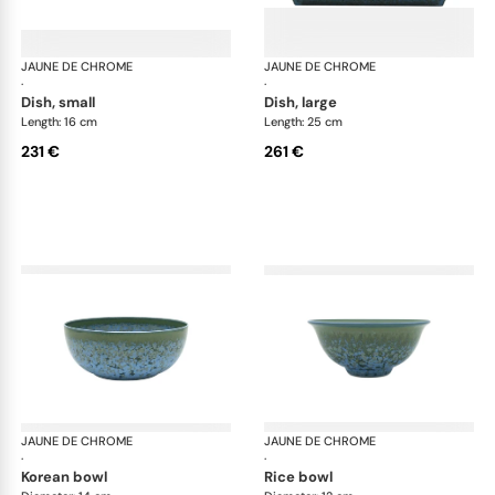
JAUNE DE CHROME
Nymphéa
JAUNE DE CHROME
Ny
·
·
dish, small
dish, large
Length: 16 cm
Length: 25 cm
231 €
261 €
JAUNE DE CHROME
Nymphéa
JAUNE DE CHROME
Ny
·
·
korean bowl
rice bowl