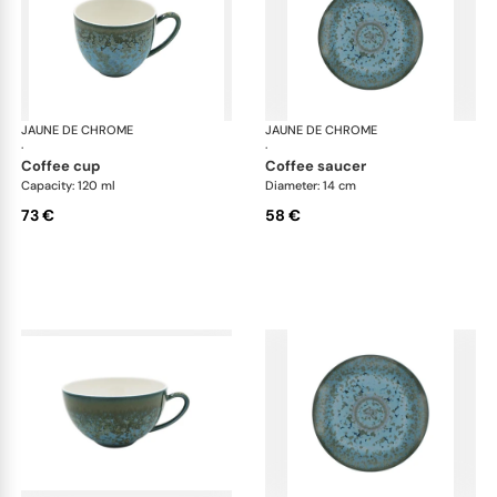
JAUNE DE CHROME
Nymphéa
JAUNE DE CHROME
Ny
·
·
coffee cup
coffee saucer
Capacity: 120 ml
Diameter: 14 cm
73 €
58 €