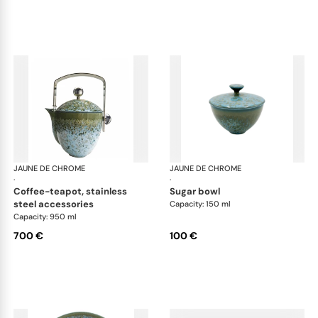
JAUNE DE CHROME
Nymphéa
JAUNE DE CHROME
Ny
·
·
coffee-teapot, stainless
sugar bowl
steel accessories
Capacity: 150 ml
Capacity: 950 ml
700 €
100 €