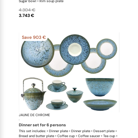
Sugar bowl • Rim soup plate
4.304 €
3.743 €
Save 903 €
JAUNE DE CHROME
Nymphéa
·
dinner set for 6 persons
This set includes: • Dinner plate • Dinner plate • Dessert plate •
Bread and butter plate • Coffee cup • Coffee saucer • Tea cup •