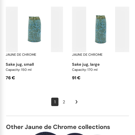
JAUNE DE CHROME
Nymphéa
JAUNE DE CHROME
Ny
·
·
sake jug, small
sake jug, large
Capacity: 150 ml
Capacity: 170 ml
76 €
91 €
1
2
Other Jaune de Chrome collections