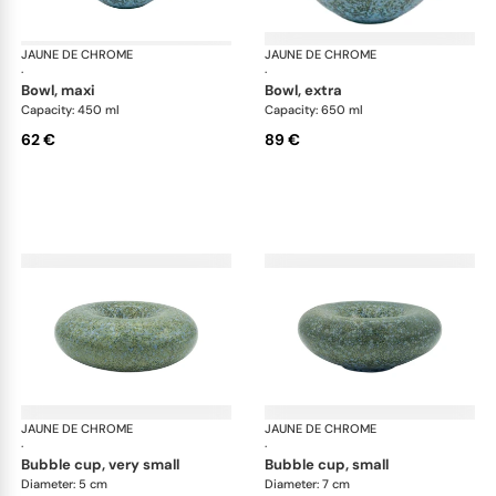
JAUNE DE CHROME
Nymphéa
JAUNE DE CHROME
Ny
·
·
bowl, maxi
bowl, extra
Capacity: 450 ml
Capacity: 650 ml
62 €
89 €
JAUNE DE CHROME
Nymphéa
JAUNE DE CHROME
Ny
·
·
bubble cup, very small
bubble cup, small
Diameter: 5 cm
Diameter: 7 cm