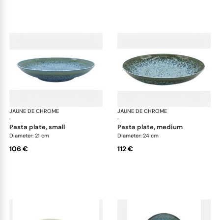
JAUNE DE CHROME
Nymphéa
JAUNE DE CHROME
Ny
·
·
pasta plate, small
pasta plate, medium
Diameter: 21 cm
Diameter: 24 cm
106 €
112 €