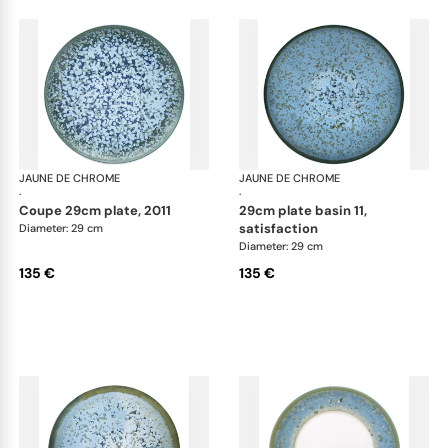
JAUNE DE CHROME
Nymphéa
JAUNE DE CHROME
Ny
·
·
coupe 29cm plate, 2011
29cm plate basin 11,
satisfaction
Diameter: 29 cm
Diameter: 29 cm
135 €
135 €