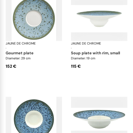
JAUNE DE CHROME
Nymphéa
JAUNE DE CHROME
Ny
·
·
gourmet plate
soup plate with rim, small
Diameter: 29 cm
Diameter: 19 cm
152 €
115 €