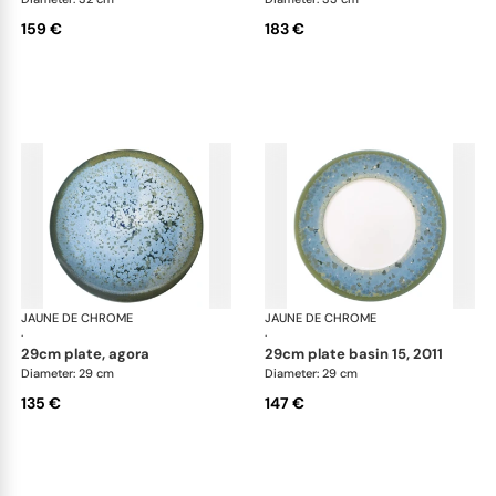
159 €
183 €
JAUNE DE CHROME
Nymphéa
JAUNE DE CHROME
Ny
·
·
29cm plate, agora
29cm plate basin 15, 2011
Diameter: 29 cm
Diameter: 29 cm
135 €
147 €