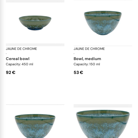
JAUNE DE CHROME
Nymphéa
JAUNE DE CHROME
Ny
·
·
cereal bowl
bowl, medium
Capacity: 450 ml
Capacity: 150 ml
92 €
53 €