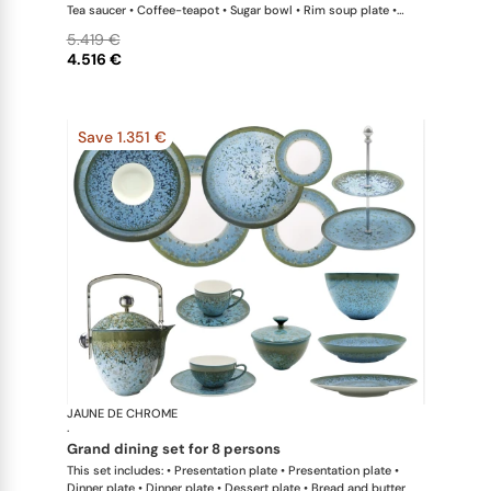
Tea saucer • Coffee-teapot • Sugar bowl • Rim soup plate •
Hollow dish • Salad serving bowl
5.419 €
4.516 €
Save 1.351 €
JAUNE DE CHROME
Nymphéa
·
grand dining set for 8 persons
This set includes: • Presentation plate • Presentation plate •
Dinner plate • Dinner plate • Dessert plate • Bread and butter