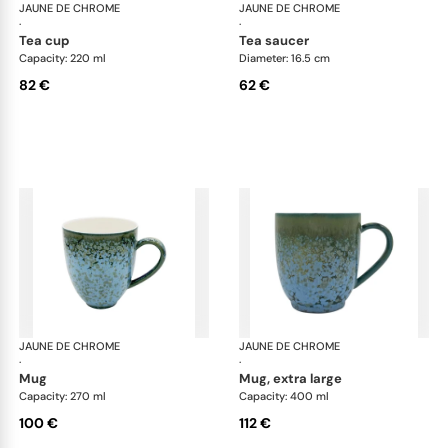
JAUNE DE CHROME
Nymphéa
JAUNE DE CHROME
Ny
·
·
tea cup
tea saucer
Capacity: 220 ml
Diameter: 16.5 cm
82 €
62 €
JAUNE DE CHROME
Nymphéa
JAUNE DE CHROME
Ny
·
·
mug
mug, extra large
Capacity: 270 ml
Capacity: 400 ml
100 €
112 €