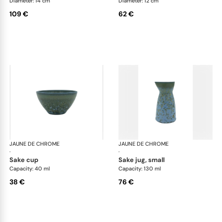
Diameter: 14 cm
Diameter: 12 cm
109 €
62 €
JAUNE DE CHROME
Nymphéa
JAUNE DE CHROME
Ny
·
·
sake cup
sake jug, small
Capacity: 40 ml
Capacity: 130 ml
38 €
76 €