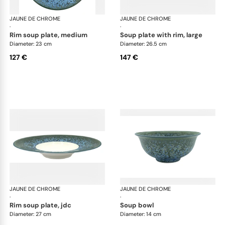
JAUNE DE CHROME
Nymphéa
JAUNE DE CHROME
Ny
·
·
rim soup plate, medium
soup plate with rim, large
Diameter: 23 cm
Diameter: 26.5 cm
127 €
147 €
JAUNE DE CHROME
Nymphéa
JAUNE DE CHROME
Ny
·
·
rim soup plate, jdc
soup bowl
Diameter: 27 cm
Diameter: 14 cm