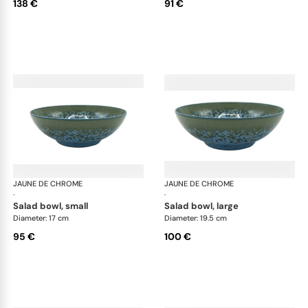
138 €
91 €
JAUNE DE CHROME
Nymphéa
JAUNE DE CHROME
Ny
·
·
salad bowl, small
salad bowl, large
Diameter: 17 cm
Diameter: 19.5 cm
95 €
100 €