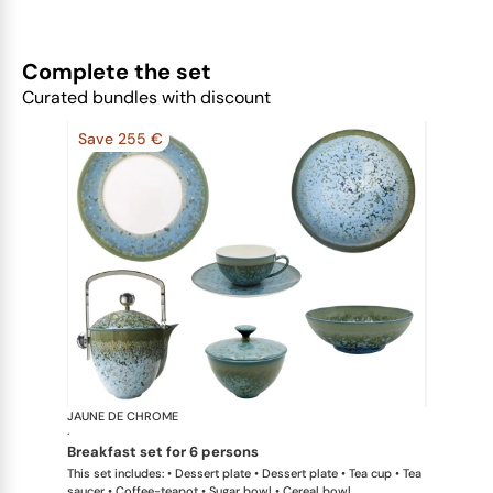
Complete the set
Curated bundles with discount
Save 255 €
JAUNE DE CHROME
Nymphéa
·
breakfast set for 6 persons
This set includes: • Dessert plate • Dessert plate • Tea cup • Tea
saucer • Coffee-teapot • Sugar bowl • Cereal bowl