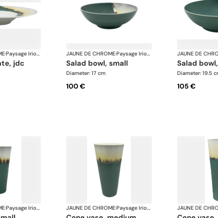
ME
·
Paysage Iriomote
JAUNE DE CHROME
·
Paysage Iriomote
JAUNE DE CHR
ate, jdc
salad bowl, small
salad bowl,
Diameter: 17 cm
Diameter: 19.5 
100 €
105 €
ME
·
Paysage Iriomote
JAUNE DE CHROME
·
Paysage Iriomote
JAUNE DE CHR
small
cone vase, medium
cone vase,