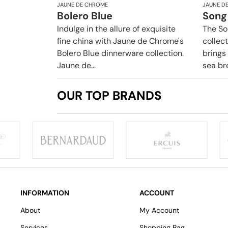
JAUNE DE CHROME
JAUNE D
Bolero Blue
Song
Indulge in the allure of exquisite
The So
fine china with Jaune de Chrome's
collec
Bolero Blue dinnerware collection.
brings 
Jaune de...
sea bre
OUR TOP BRANDS
INFORMATION
ACCOUNT
About
My Account
Services
Shopping Bag