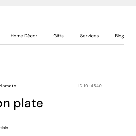
Home Décor
Gifts
Services
Blog
Iriomote
ID
10-4540
on plate
elain