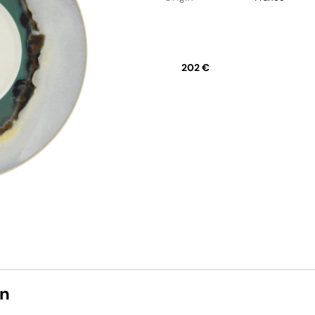
202 €
on