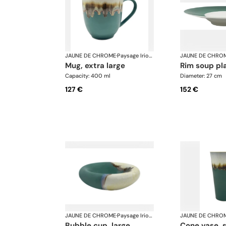
JAUNE DE CHROME
·
Paysage Iriomote
JAUNE DE CHRO
mug, extra large
rim soup pl
Capacity: 400 ml
Diameter: 27 cm
127 €
152 €
JAUNE DE CHROME
·
Paysage Iriomote
JAUNE DE CHRO
bubble cup, large
cone vase, 