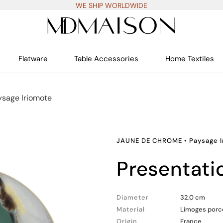
WE SHIP WORLDWIDE
Flatware
Table Accessories
Home Textiles
ysage Iriomote
JAUNE DE CHROME
•
Paysage 
presentati
Diameter
32.0 cm
Material
Limoges porc
Origin
France