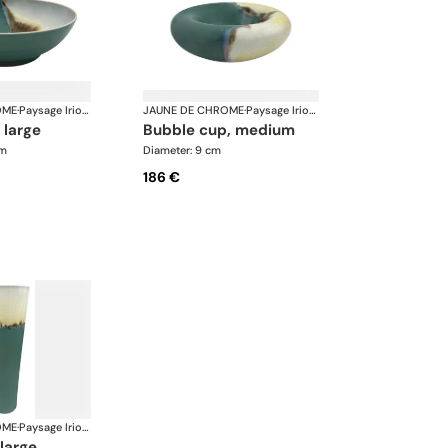
OME
·
Paysage Iriomote
JAUNE DE CHROME
·
Paysage Iriomote
 large
bubble cup, medium
cm
Diameter: 9 cm
186 €
OME
·
Paysage Iriomote
 large