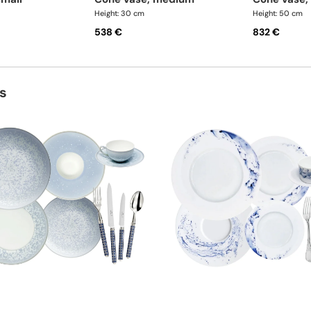
Height: 30 cm
Height: 50 cm
538 €
832 €
s