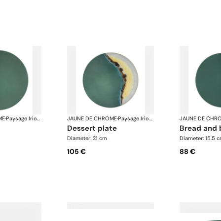
ME
·
Paysage Iriomote
JAUNE DE CHROME
·
Paysage Iriomote
JAUNE DE CHR
dessert plate
bread and 
Diameter: 21 cm
Diameter: 15.5 
105 €
88 €