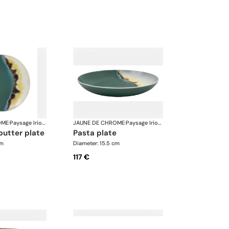
OME
·
Paysage Iriomote
JAUNE DE CHROME
·
Paysage Iriomote
butter plate
pasta plate
cm
Diameter: 15.5 cm
117 €