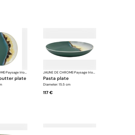
OME
·
Paysage Iriomote
JAUNE DE CHROME
·
Paysage Iriomote
butter plate
pasta plate
cm
Diameter: 15.5 cm
117 €