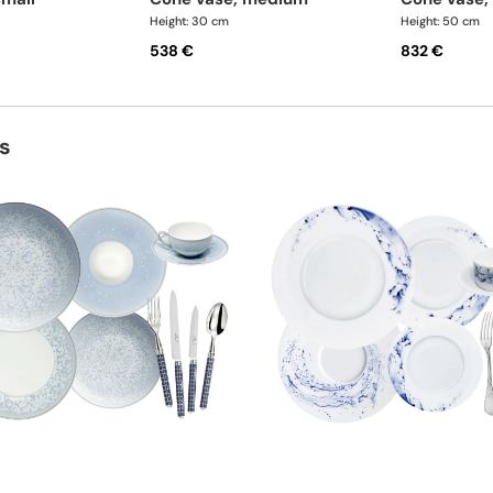
Height: 30 cm
Height: 50 cm
538 €
832 €
s