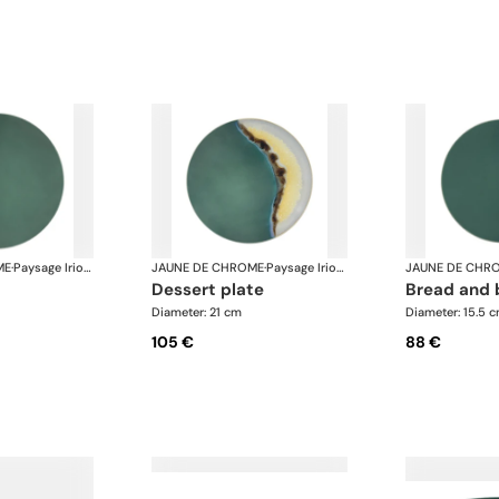
ME
·
Paysage Iriomote
JAUNE DE CHROME
·
Paysage Iriomote
JAUNE DE CHR
dessert plate
bread and 
Diameter: 21 cm
Diameter: 15.5 
105 €
88 €