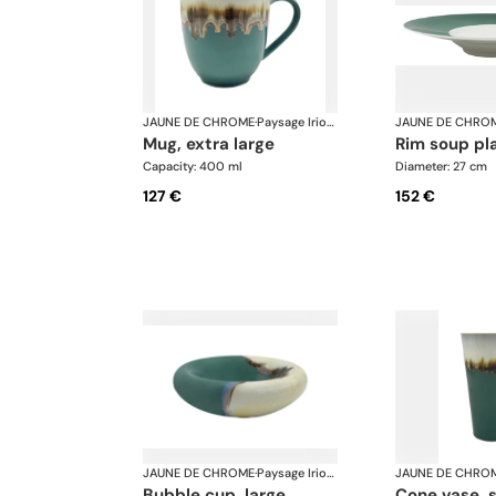
JAUNE DE CHROME
·
Paysage Iriomote
JAUNE DE CHRO
mug, extra large
rim soup pl
Capacity: 400 ml
Diameter: 27 cm
127 €
152 €
JAUNE DE CHROME
·
Paysage Iriomote
JAUNE DE CHRO
bubble cup, large
cone vase, 