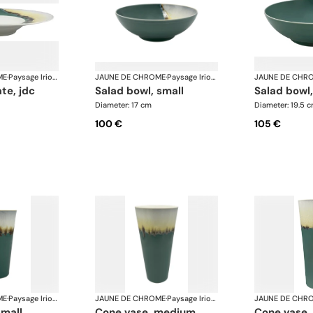
ME
·
Paysage Iriomote
JAUNE DE CHROME
·
Paysage Iriomote
JAUNE DE CHR
ate, jdc
salad bowl, small
salad bowl,
Diameter: 17 cm
Diameter: 19.5 
100 €
105 €
ME
·
Paysage Iriomote
JAUNE DE CHROME
·
Paysage Iriomote
JAUNE DE CHR
small
cone vase, medium
cone vase,