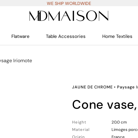
WE SHIP WORLDWIDE
Flatware
Table Accessories
Home Textiles
ysage Iriomote
JAUNE DE CHROME
•
Paysage 
cone vase,
Height
20.0 cm
Material
Limoges porc
Origin
France