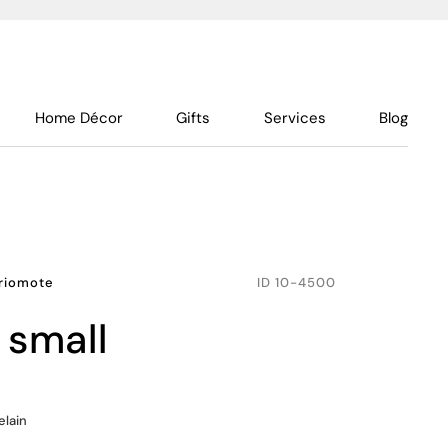
Home Décor
Gifts
Services
Blog
Iriomote
ID
10-4500
 small
elain