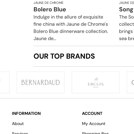
JAUNE DE CHROME
JAUNE D
Bolero Blue
Song
Indulge in the allure of exquisite
The So
fine china with Jaune de Chrome's
collec
Bolero Blue dinnerware collection.
brings 
Jaune de...
sea bre
OUR TOP BRANDS
INFORMATION
ACCOUNT
About
My Account
Services
Shopping Bag