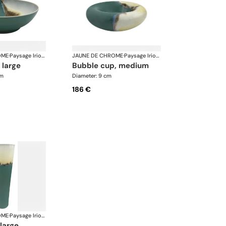
OME
·
Paysage Iriomote
JAUNE DE CHROME
·
Paysage Iriomote
 large
bubble cup, medium
cm
Diameter: 9 cm
186 €
OME
·
Paysage Iriomote
 large