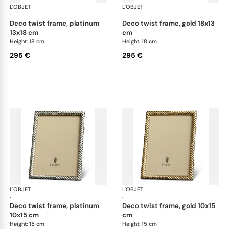
L'OBJET
Picture Frames
L'OBJET
Pic
·
·
deco twist frame, platinum
deco twist frame, gold 18x13
13x18 cm
cm
Height: 18 cm
Height: 18 cm
295 €
295 €
L'OBJET
Picture Frames
L'OBJET
Pic
·
·
deco twist frame, platinum
deco twist frame, gold 10x15
10x15 cm
cm
Height: 15 cm
Height: 15 cm