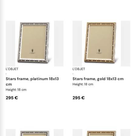
L'OBJET
Picture Frames
L'OBJET
Pic
·
·
stars frame, platinum 18x13
stars frame, gold 18x13 cm
cm
Height: 18 cm
Height: 18 cm
295 €
295 €