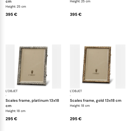
cm
Height: 25 cm
Height: 25 cm
395 €
395 €
L'OBJET
Picture Frames
L'OBJET
Pic
·
·
scales frame, platinum 13x18
scales frame, gold 13x18 cm
cm
Height: 18 cm
Height: 18 cm
295 €
295 €