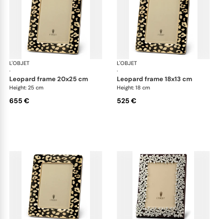
L'OBJET
Picture Frames
L'OBJET
Pic
·
·
leopard frame 20x25 cm
leopard frame 18x13 cm
Height: 25 cm
Height: 18 cm
655 €
525 €