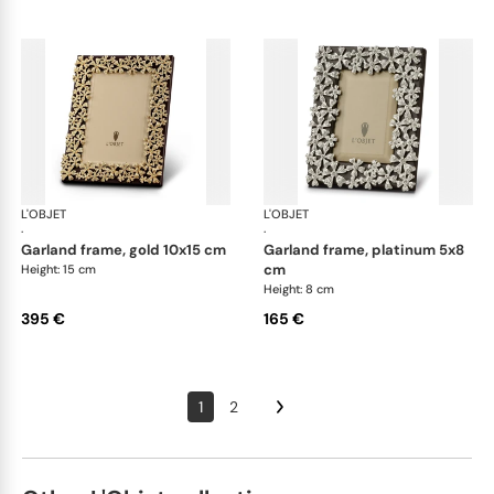
L'OBJET
Picture Frames
L'OBJET
Pic
·
·
garland frame, gold 10x15 cm
garland frame, platinum 5x8
cm
Height: 15 cm
Height: 8 cm
395 €
165 €
1
2