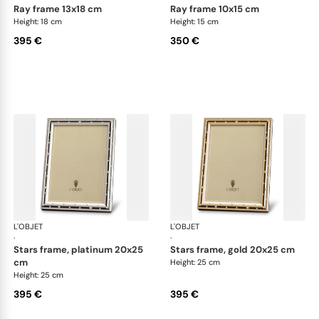
ray frame 13x18 cm
ray frame 10x15 cm
Height: 18 cm
Height: 15 cm
395 €
350 €
L'OBJET
Picture Frames
L'OBJET
Pic
·
·
stars frame, platinum 20x25
stars frame, gold 20x25 cm
cm
Height: 25 cm
Height: 25 cm
395 €
395 €