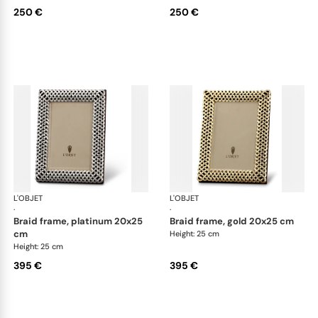
250 €
250 €
L'OBJET
Picture Frames
L'OBJET
Pic
·
·
braid frame, platinum 20x25
braid frame, gold 20x25 cm
cm
Height: 25 cm
Height: 25 cm
395 €
395 €