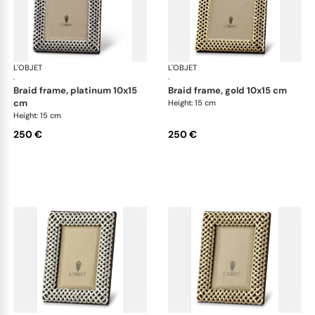
L'OBJET
Picture Frames
L'OBJET
Pic
·
·
braid frame, platinum 10x15
braid frame, gold 10x15 cm
cm
Height: 15 cm
Height: 15 cm
250 €
250 €