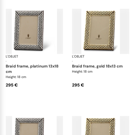
L'OBJET
Picture Frames
L'OBJET
Pic
·
·
braid frame, platinum 13x18
braid frame, gold 18x13 cm
cm
Height: 18 cm
Height: 18 cm
295 €
295 €