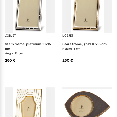
L'OBJET
Picture Frames
L'OBJET
Pic
·
·
stars frame, platinum 10x15
stars frame, gold 10x15 cm
cm
Height: 15 cm
Height: 15 cm
250 €
250 €