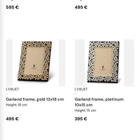
595 €
495 €
L'OBJET
Picture Frames
L'OBJET
Pic
·
·
garland frame, gold 13x18 cm
garland frame, platinum
10x15 cm
Height: 18 cm
Height: 15 cm
495 €
395 €