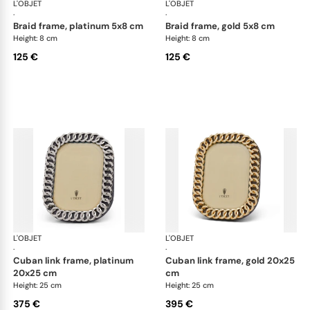
L'OBJET
Picture Frames
L'OBJET
Pic
·
·
braid frame, platinum 5x8 cm
braid frame, gold 5x8 cm
Height: 8 cm
Height: 8 cm
125 €
125 €
L'OBJET
Picture Frames
L'OBJET
Pic
·
·
cuban link frame, platinum
cuban link frame, gold 20x25
20x25 cm
cm
Height: 25 cm
Height: 25 cm
375 €
395 €