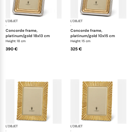
L'OBJET
Picture Frames
L'OBJET
Pic
·
·
concorde frame,
concorde frame,
platinum/gold 18x13 cm
platinum/gold 10x15 cm
Height: 18 cm
Height: 15 cm
390 €
325 €
L'OBJET
Picture Frames
L'OBJET
Pic
·
·