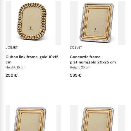
L'OBJET
Picture Frames
L'OBJET
Pic
·
·
cuban link frame, gold 10x15
concorde frame,
cm
platinum/gold 20x25 cm
Height: 15 cm
Height: 25 cm
250 €
535 €