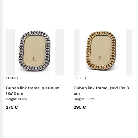
L'OBJET
Picture Frames
L'OBJET
Pic
·
·
cuban link frame, platinum
cuban link frame, gold 18x13
18x13 cm
cm
Height: 18 cm
Height: 18 cm
275 €
295 €