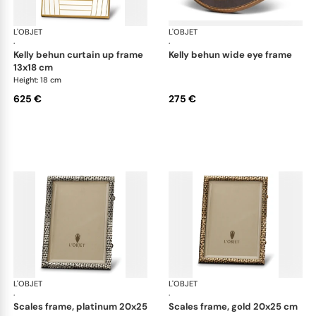
L'OBJET
Picture Frames
L'OBJET
Pic
·
·
kelly behun curtain up frame
kelly behun wide eye frame
13x18 cm
Height: 18 cm
625 €
275 €
L'OBJET
Picture Frames
L'OBJET
Pic
·
·
scales frame, platinum 20x25
scales frame, gold 20x25 cm