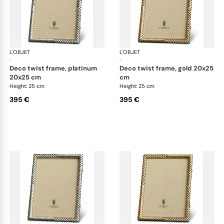
L'OBJET
Picture Frames
L'OBJET
Pic
·
·
deco twist frame, platinum
deco twist frame, gold 20x25
20x25 cm
cm
Height: 25 cm
Height: 25 cm
395 €
395 €