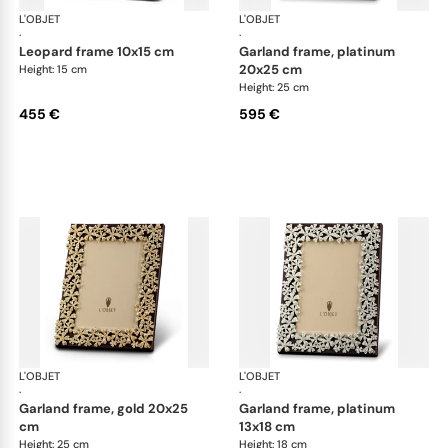
L'OBJET
Picture Frames
L'OBJET
Pic
·
·
leopard frame 10x15 cm
garland frame, platinum
20x25 cm
Height: 15 cm
Height: 25 cm
455 €
595 €
L'OBJET
Picture Frames
L'OBJET
Pic
·
·
garland frame, gold 20x25
garland frame, platinum
cm
13x18 cm
Height: 25 cm
Height: 18 cm