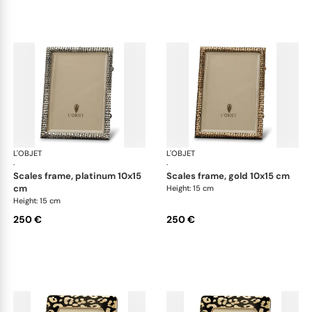
L'OBJET
Picture Frames
L'OBJET
Pic
·
·
scales frame, platinum 10x15
scales frame, gold 10x15 cm
cm
Height: 15 cm
Height: 15 cm
250 €
250 €