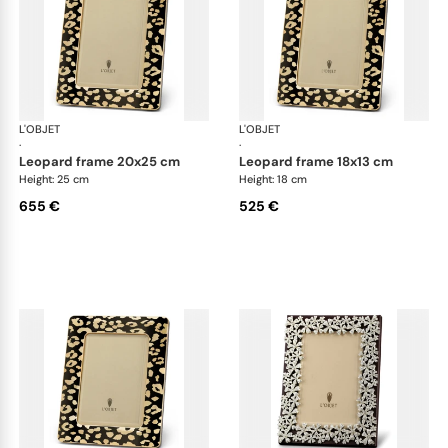
L'OBJET
Picture Frames
L'OBJET
Pic
·
·
leopard frame 20x25 cm
leopard frame 18x13 cm
Height: 25 cm
Height: 18 cm
655 €
525 €