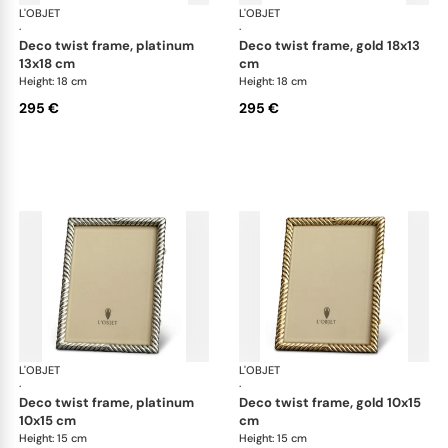
L'OBJET
Picture Frames
L'OBJET
Pic
·
·
deco twist frame, platinum
deco twist frame, gold 18x13
13x18 cm
cm
Height: 18 cm
Height: 18 cm
295 €
295 €
L'OBJET
Picture Frames
L'OBJET
Pic
·
·
deco twist frame, platinum
deco twist frame, gold 10x15
10x15 cm
cm
Height: 15 cm
Height: 15 cm