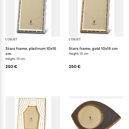
L'OBJET
Picture Frames
L'OBJET
Pic
·
·
stars frame, platinum 10x15
stars frame, gold 10x15 cm
cm
Height: 15 cm
Height: 15 cm
250 €
250 €