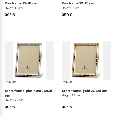
ray frame 13x18 cm
ray frame 10x15 cm
Height: 18 cm
Height: 15 cm
395 €
350 €
L'OBJET
Picture Frames
L'OBJET
Pic
·
·
stars frame, platinum 20x25
stars frame, gold 20x25 cm
cm
Height: 25 cm
Height: 25 cm
395 €
395 €