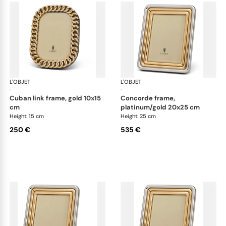
L'OBJET
Picture Frames
L'OBJET
Pic
·
·
cuban link frame, gold 10x15
concorde frame,
cm
platinum/gold 20x25 cm
Height: 15 cm
Height: 25 cm
250 €
535 €