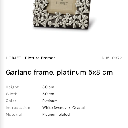
L'OBJET
•
Picture Frames
ID
15-0372
garland frame, platinum 5x8 cm
Height
8.0 cm
Width
5.0 cm
Color
Platinum
Incrustation
White Swarovski Crystals
Material
Platinum plated