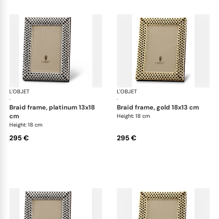
L'OBJET
Picture Frames
L'OBJET
Pic
·
·
braid frame, platinum 13x18
braid frame, gold 18x13 cm
cm
Height: 18 cm
Height: 18 cm
295 €
295 €