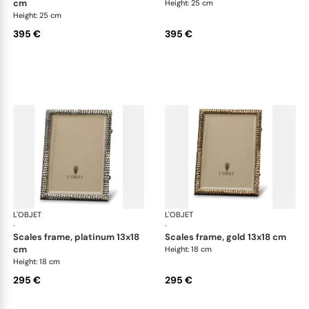
cm
Height: 25 cm
Height: 25 cm
395 €
395 €
L'OBJET
Picture Frames
L'OBJET
Pic
·
·
scales frame, platinum 13x18
scales frame, gold 13x18 cm
cm
Height: 18 cm
Height: 18 cm
295 €
295 €