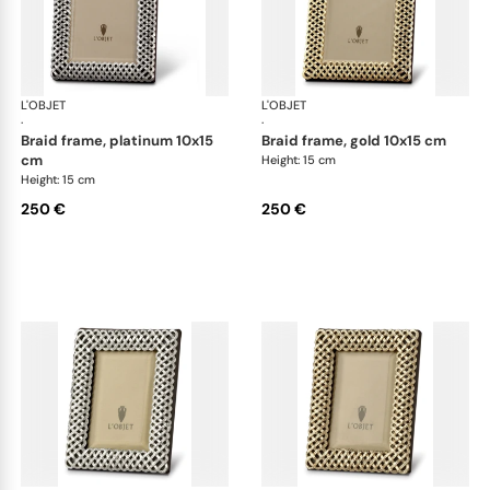
L'OBJET
Picture Frames
L'OBJET
Pic
·
·
braid frame, platinum 10x15
braid frame, gold 10x15 cm
cm
Height: 15 cm
Height: 15 cm
250 €
250 €