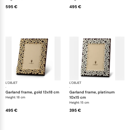
595 €
495 €
L'OBJET
Picture Frames
L'OBJET
Pic
·
·
garland frame, gold 13x18 cm
garland frame, platinum
10x15 cm
Height: 18 cm
Height: 15 cm
495 €
395 €