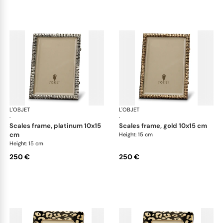
L'OBJET
Picture Frames
L'OBJET
Pic
·
·
scales frame, platinum 10x15
scales frame, gold 10x15 cm
cm
Height: 15 cm
Height: 15 cm
250 €
250 €