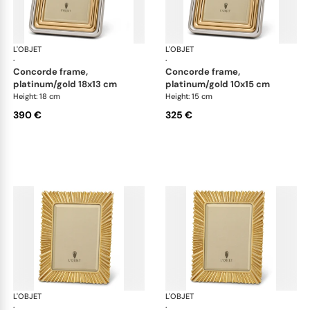
L'OBJET
Picture Frames
L'OBJET
Pic
·
·
concorde frame,
concorde frame,
platinum/gold 18x13 cm
platinum/gold 10x15 cm
Height: 18 cm
Height: 15 cm
390 €
325 €
L'OBJET
Picture Frames
L'OBJET
Pic
·
·