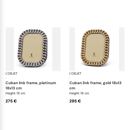
L'OBJET
Picture Frames
L'OBJET
Pic
·
·
cuban link frame, platinum
cuban link frame, gold 18x13
18x13 cm
cm
Height: 18 cm
Height: 18 cm
275 €
295 €