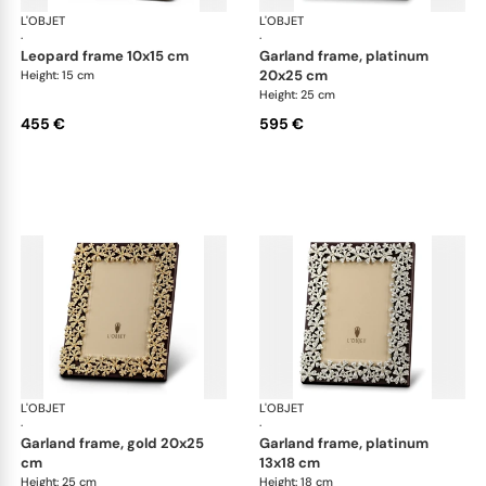
L'OBJET
Picture Frames
L'OBJET
Pic
·
·
leopard frame 10x15 cm
garland frame, platinum
20x25 cm
Height: 15 cm
Height: 25 cm
455 €
595 €
L'OBJET
Picture Frames
L'OBJET
Pic
·
·
garland frame, gold 20x25
garland frame, platinum
cm
13x18 cm
Height: 25 cm
Height: 18 cm