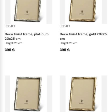
L'OBJET
Picture Frames
L'OBJET
Pic
·
·
deco twist frame, platinum
deco twist frame, gold 20x25
20x25 cm
cm
Height: 25 cm
Height: 25 cm
395 €
395 €