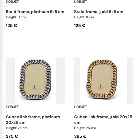
L'OBJET
Picture Frames
L'OBJET
Pic
·
·
braid frame, platinum 5x8 cm
braid frame, gold 5x8 cm
Height: 8 cm
Height: 8 cm
125 €
125 €
L'OBJET
Picture Frames
L'OBJET
Pic
·
·
cuban link frame, platinum
cuban link frame, gold 20x25
20x25 cm
cm
Height: 25 cm
Height: 25 cm
375 €
395 €