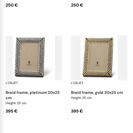
250 €
250 €
L'OBJET
Picture Frames
L'OBJET
Pic
·
·
braid frame, platinum 20x25
braid frame, gold 20x25 cm
cm
Height: 25 cm
Height: 25 cm
395 €
395 €