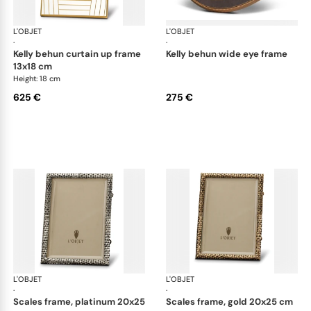
L'OBJET
Picture Frames
L'OBJET
Pic
·
·
kelly behun curtain up frame
kelly behun wide eye frame
13x18 cm
Height: 18 cm
625 €
275 €
L'OBJET
Picture Frames
L'OBJET
Pic
·
·
scales frame, platinum 20x25
scales frame, gold 20x25 cm