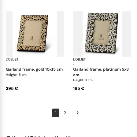
L'OBJET
Picture Frames
L'OBJET
Pic
·
·
garland frame, gold 10x15 cm
garland frame, platinum 5x8
cm
Height: 15 cm
Height: 8 cm
395 €
165 €
1
2