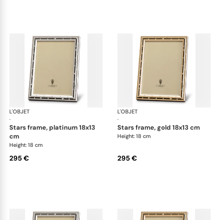
L'OBJET
Picture Frames
L'OBJET
Pic
·
·
stars frame, platinum 18x13
stars frame, gold 18x13 cm
cm
Height: 18 cm
Height: 18 cm
295 €
295 €