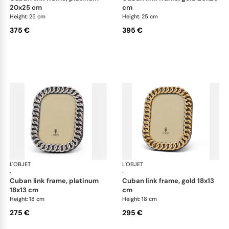
20x25 cm
cm
Height: 25 cm
Height: 25 cm
375 €
395 €
L'OBJET
Picture Frames
L'OBJET
Pic
·
·
cuban link frame, platinum
cuban link frame, gold 18x13
18x13 cm
cm
Height: 18 cm
Height: 18 cm
275 €
295 €