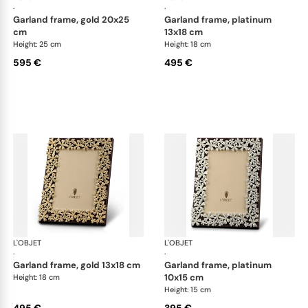
·
·
garland frame, gold 20x25
garland frame, platinum
cm
13x18 cm
Height: 25 cm
Height: 18 cm
595 €
495 €
L'OBJET
Picture Frames
L'OBJET
Pic
·
·
garland frame, gold 13x18 cm
garland frame, platinum
10x15 cm
Height: 18 cm
Height: 15 cm