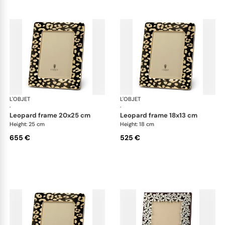
L'OBJET
Picture Frames
L'OBJET
Pic
·
·
leopard frame 20x25 cm
leopard frame 18x13 cm
Height: 25 cm
Height: 18 cm
655 €
525 €