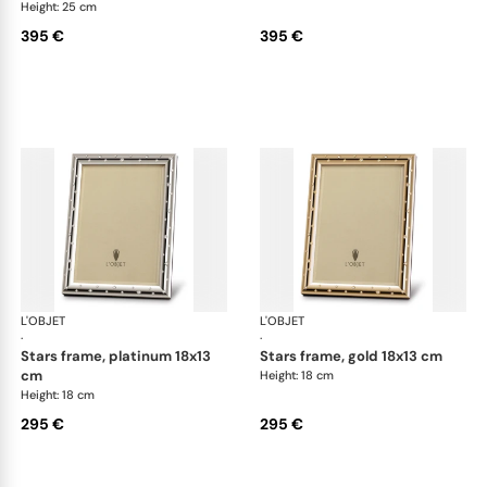
Height: 25 cm
395 €
395 €
L'OBJET
Picture Frames
L'OBJET
Pic
·
·
stars frame, platinum 18x13
stars frame, gold 18x13 cm
cm
Height: 18 cm
Height: 18 cm
295 €
295 €