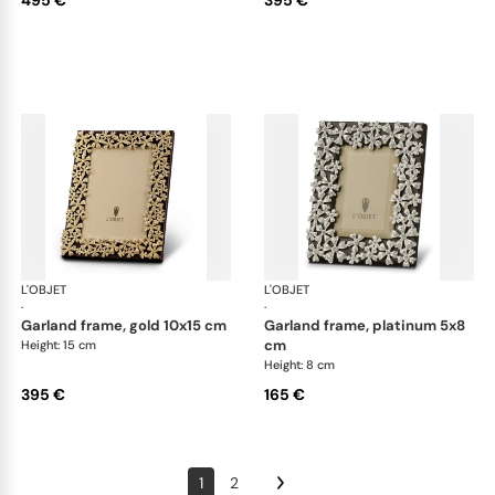
495 €
395 €
L'OBJET
Picture Frames
L'OBJET
Pic
·
·
garland frame, gold 10x15 cm
garland frame, platinum 5x8
cm
Height: 15 cm
Height: 8 cm
395 €
165 €
1
2