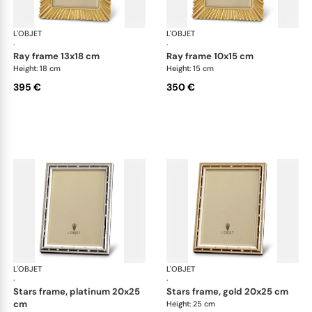
L'OBJET
Picture Frames
L'OBJET
Pic
·
·
ray frame 13x18 cm
ray frame 10x15 cm
Height: 18 cm
Height: 15 cm
395 €
350 €
L'OBJET
Picture Frames
L'OBJET
Pic
·
·
stars frame, platinum 20x25
stars frame, gold 20x25 cm
cm
Height: 25 cm