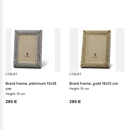
L'OBJET
Picture Frames
L'OBJET
Pic
·
·
braid frame, platinum 13x18
braid frame, gold 18x13 cm
cm
Height: 18 cm
Height: 18 cm
295 €
295 €