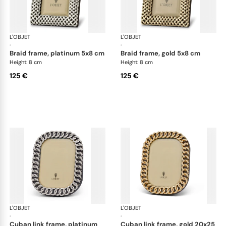
L'OBJET
Picture Frames
L'OBJET
Pic
·
·
braid frame, platinum 5x8 cm
braid frame, gold 5x8 cm
Height: 8 cm
Height: 8 cm
125 €
125 €
L'OBJET
Picture Frames
L'OBJET
Pic
·
·
cuban link frame, platinum
cuban link frame, gold 20x25