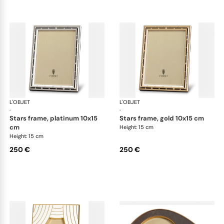
L'OBJET
Picture Frames
L'OBJET
Pic
·
·
stars frame, platinum 10x15
stars frame, gold 10x15 cm
cm
Height: 15 cm
Height: 15 cm
250 €
250 €