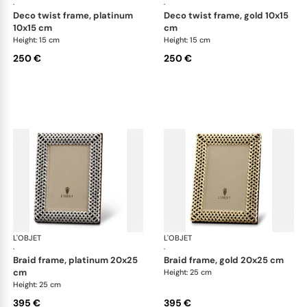
·
·
deco twist frame, platinum
deco twist frame, gold 10x15
10x15 cm
cm
Height: 15 cm
Height: 15 cm
250 €
250 €
L'OBJET
Picture Frames
L'OBJET
Pic
·
·
braid frame, platinum 20x25
braid frame, gold 20x25 cm
cm
Height: 25 cm
Height: 25 cm
395 €
395 €