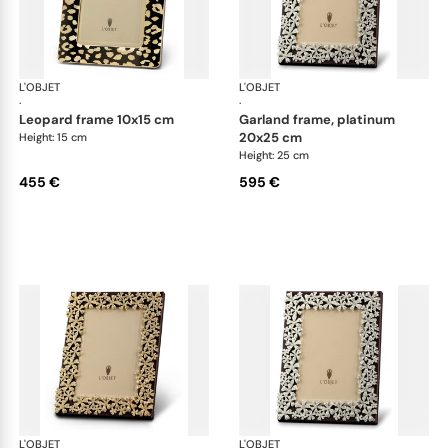
L'OBJET
Picture Frames
L'OBJET
Pic
·
·
leopard frame 10x15 cm
garland frame, platinum
20x25 cm
Height: 15 cm
Height: 25 cm
455 €
595 €
L'OBJET
Picture Frames
L'OBJET
Pic