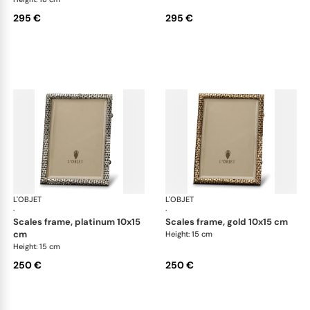
295 €
295 €
L'OBJET
Picture Frames
L'OBJET
Pic
·
·
scales frame, platinum 10x15
scales frame, gold 10x15 cm
cm
Height: 15 cm
Height: 15 cm
250 €
250 €