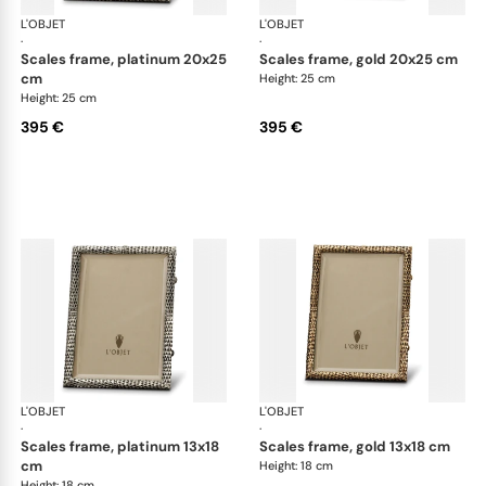
L'OBJET
Picture Frames
L'OBJET
Pic
·
·
scales frame, platinum 20x25
scales frame, gold 20x25 cm
cm
Height: 25 cm
Height: 25 cm
395 €
395 €
L'OBJET
Picture Frames
L'OBJET
Pic
·
·
scales frame, platinum 13x18
scales frame, gold 13x18 cm
cm
Height: 18 cm
Height: 18 cm