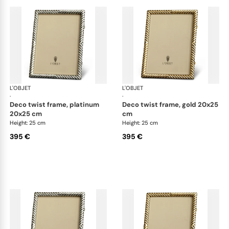
L'OBJET
Picture Frames
L'OBJET
Pic
·
·
deco twist frame, platinum
deco twist frame, gold 20x25
20x25 cm
cm
Height: 25 cm
Height: 25 cm
395 €
395 €