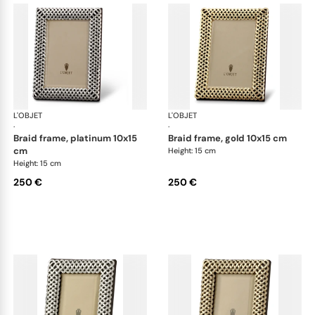
L'OBJET
Picture Frames
L'OBJET
Pic
·
·
braid frame, platinum 10x15
braid frame, gold 10x15 cm
cm
Height: 15 cm
Height: 15 cm
250 €
250 €