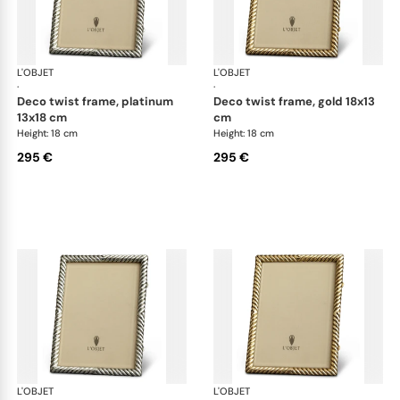
L'OBJET
Picture Frames
L'OBJET
Pic
·
·
deco twist frame, platinum
deco twist frame, gold 18x13
13x18 cm
cm
Height: 18 cm
Height: 18 cm
295 €
295 €
L'OBJET
Picture Frames
L'OBJET
Pic