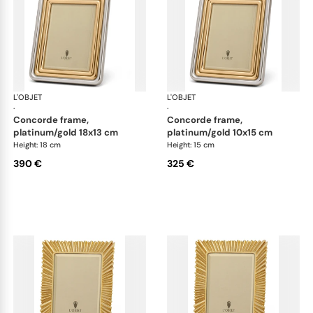
L'OBJET
Picture Frames
L'OBJET
Pic
·
·
concorde frame,
concorde frame,
platinum/gold 18x13 cm
platinum/gold 10x15 cm
Height: 18 cm
Height: 15 cm
390 €
325 €