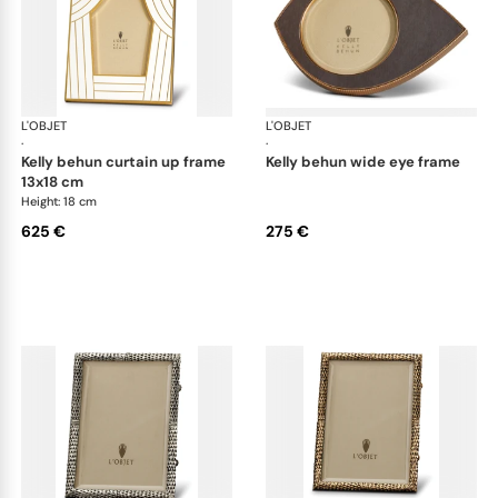
L'OBJET
Picture Frames
L'OBJET
Pic
·
·
kelly behun curtain up frame
kelly behun wide eye frame
13x18 cm
Height: 18 cm
625 €
275 €