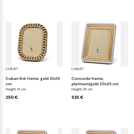
L'OBJET
Picture Frames
L'OBJET
Pic
·
·
cuban link frame, gold 10x15
concorde frame,
cm
platinum/gold 20x25 cm
Height: 15 cm
Height: 25 cm
250 €
535 €