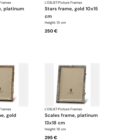
 Frames
L'OBJET
·
Picture Frames
stars frame, gold 10x15
cm
Height: 15 cm
250 €
 Frames
L'OBJET
·
Picture Frames
scales frame, platinum
13x18 cm
Height: 18 cm
295 €