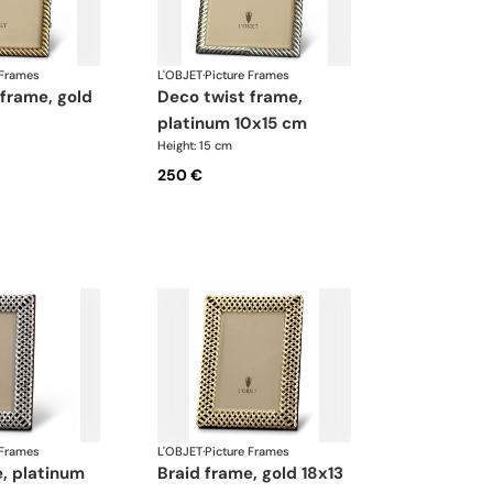
 Frames
L'OBJET
·
Picture Frames
deco twist frame,
platinum 10x15 cm
Height: 15 cm
250 €
 Frames
L'OBJET
·
Picture Frames
braid frame, gold 18x13