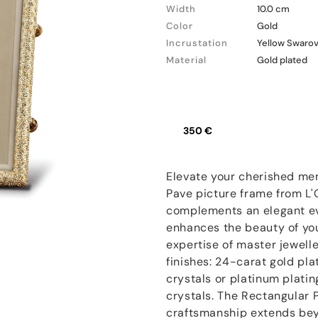
Width
10.0 cm
Color
Gold
Incrustation
Yellow Swarov
Material
Gold plated
350 €
Elevate your cherished me
Pave picture frame from L'
complements an elegant eve
enhances the beauty of yo
expertise of master jewelle
finishes: 24-carat gold pl
crystals or platinum plati
crystals. The Rectangular
craftsmanship extends beyo