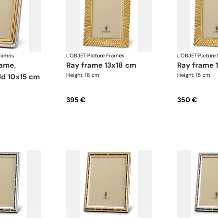
Frames
L'OBJET
·
Picture Frames
L'OBJET
·
Picture
ray frame 13x18 cm
ray frame
Height: 18 cm
Height: 15 cm
ld 10x15 cm
395 €
350 €