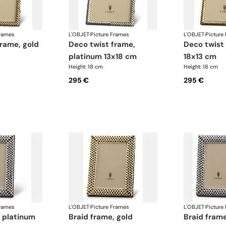
Frames
L'OBJET
·
Picture Frames
L'OBJET
·
Picture
deco twist frame,
deco twist frame, gold
platinum 13x18 cm
18x13 cm
Height: 18 cm
Height: 18 cm
295 €
295 €
Frames
L'OBJET
·
Picture Frames
L'OBJET
·
Picture
braid frame, gold
braid frame, platinum