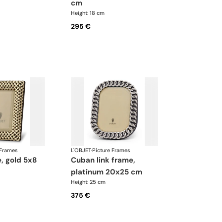
cm
Height: 18 cm
295 €
 Frames
L'OBJET
·
Picture Frames
cuban link frame,
platinum 20x25 cm
Height: 25 cm
375 €