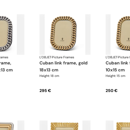
Frames
L'OBJET
·
Picture Frames
L'OBJET
·
Picture
cuban link frame, gold
cuban link frame, gold
x13 cm
18x13 cm
10x15 cm
Height: 18 cm
Height: 15 cm
295 €
250 €