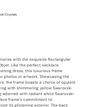
ski Crystals
mories with the exquisite Rectangular
Objet. Like the perfect necklace
ning dress, this luxurious frame
ur photos or artwork. Showcasing the
rs, the frame boasts a choice of opulent
ating with shimmering yellow Swarovski
ng adorned with radiant white Swarovski
 Pave frame's commitment to
nd its glistening exterior. The back