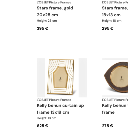
L'OBJET
·
Picture Frames
L'OBJET
·
Picture 
stars frame, gold
stars frame, platinum
20x25 cm
18x13 cm
Height: 25 cm
Height: 18 cm
395 €
295 €
L'OBJET
·
Picture Frames
L'OBJET
·
Picture 
kelly behun curtain up
kelly behun wide eye
frame 13x18 cm
frame
Height: 18 cm
625 €
275 €