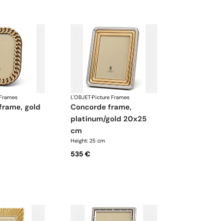
 Frames
L'OBJET
·
Picture Frames
concorde frame,
platinum/gold 20x25
cm
Height: 25 cm
535 €