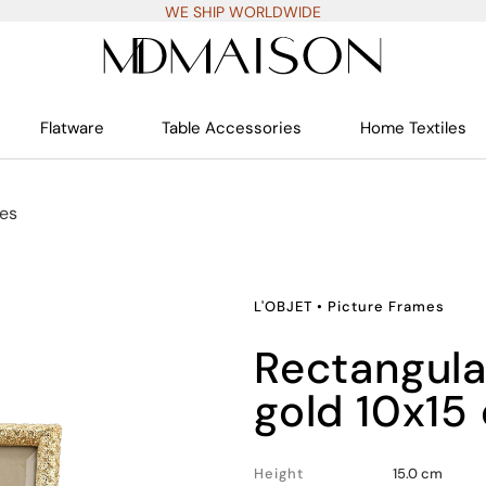
WE SHIP WORLDWIDE
Flatware
Table Accessories
Home Textiles
mes
L'OBJET
•
Picture Frames
rectangular pave frame,
gold 10x15
Height
15.0 cm