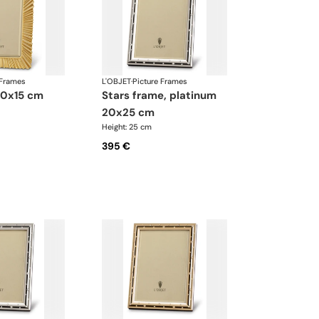
 Frames
L'OBJET
·
Picture Frames
 10x15 cm
stars frame, platinum
20x25 cm
Height: 25 cm
395 €