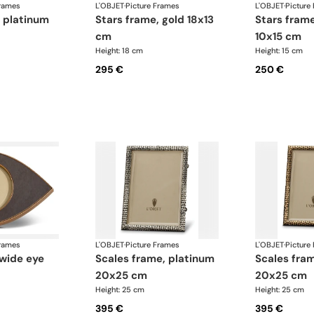
Frames
L'OBJET
·
Picture Frames
L'OBJET
·
Picture
stars frame, gold 18x13
stars frame, platinum
cm
10x15 cm
Height: 18 cm
Height: 15 cm
295 €
250 €
Frames
L'OBJET
·
Picture Frames
L'OBJET
·
Picture
scales frame, platinum
scales frame, gold
20x25 cm
20x25 cm
Height: 25 cm
Height: 25 cm
395 €
395 €