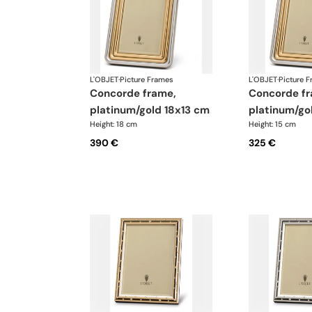
L'OBJET
·
Picture Frames
L'OBJET
·
Picture 
concorde frame,
concorde frame,
platinum/gold 18x13 cm
platinum/go
Height: 18 cm
Height: 15 cm
390 €
325 €