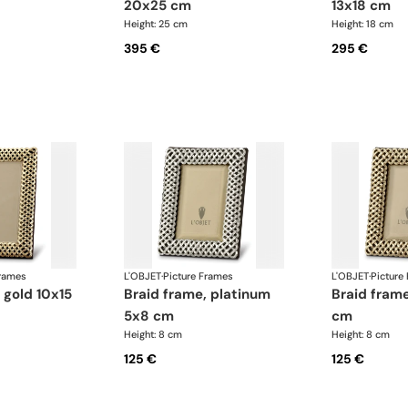
20x25 cm
13x18 cm
Height: 25 cm
Height: 18 cm
395 €
295 €
Frames
L'OBJET
·
Picture Frames
L'OBJET
·
Picture
braid frame, platinum
braid frame, gold 5x8
5x8 cm
cm
Height: 8 cm
Height: 8 cm
125 €
125 €