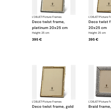
L'OBJET
·
Picture Frames
L'OBJET
·
Picture 
deco twist frame,
deco twist frame, gold
platinum 20x25 cm
20x25 cm
Height: 25 cm
Height: 25 cm
395 €
395 €
L'OBJET
·
Picture Frames
L'OBJET
·
Picture 
deco twist frame, gold
braid frame, platinum