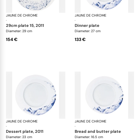
JAUNE DE CHROME
Blue Impression
JAUNE DE CHROME
Blu
·
·
29cm plate 15, 2011
dinner plate
Diameter: 29 cm
Diameter: 27 cm
154 €
133 €
JAUNE DE CHROME
Blue Impression
JAUNE DE CHROME
Blu
·
·
dessert plate, 2011
bread and butter plate
Diameter: 23 cm
Diameter: 16.5 cm