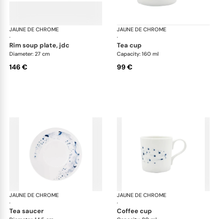
JAUNE DE CHROME
Blue Impression
JAUNE DE CHROME
Blu
·
·
rim soup plate, jdc
tea cup
Diameter: 27 cm
Capacity: 160 ml
146 €
99 €
JAUNE DE CHROME
Blue Impression
JAUNE DE CHROME
Blu
·
·
tea saucer
coffee cup