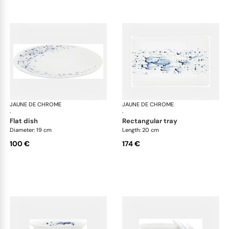
JAUNE DE CHROME
Blue Impression
JAUNE DE CHROME
Blu
·
·
flat dish
rectangular tray
Diameter: 19 cm
Length: 20 cm
100 €
174 €