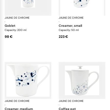
JAUNE DE CHROME
Blue Impression
JAUNE DE CHROME
Blu
·
·
goblet
creamer, small
Capacity: 200 ml
Capacity: 50 ml
98 €
223 €
JAUNE DE CHROME
Blue Impression
JAUNE DE CHROME
Blu
·
·
creamer, medium
coffee pot