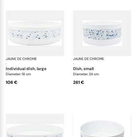
JAUNE DE CHROME
Blue Impression
JAUNE DE CHROME
Blu
·
·
individual dish, large
dish, small
Diameter: 16 cm
Diameter: 24 cm
106 €
261 €