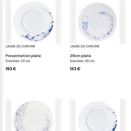
JAUNE DE CHROME
Blue Impression
JAUNE DE CHROME
Blu
·
·
presentation plate
29cm plate
Diameter: 33 cm
Diameter: 29 cm
193 €
153 €