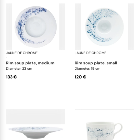
JAUNE DE CHROME
Blue Impression
JAUNE DE CHROME
Blu
·
·
rim soup plate, medium
rim soup plate, small
Diameter: 23 cm
Diameter: 19 cm
133 €
120 €