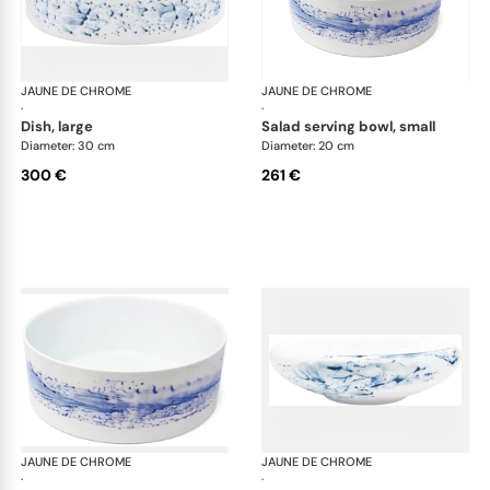
JAUNE DE CHROME
Blue Impression
JAUNE DE CHROME
Blu
·
·
dish, large
salad serving bowl, small
Diameter: 30 cm
Diameter: 20 cm
300 €
261 €
JAUNE DE CHROME
Blue Impression
JAUNE DE CHROME
Blu
·
·