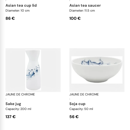
·
·
asian tea cup lid
asian tea saucer
Diameter: 10 cm
Diameter: 11.5 cm
86 €
100 €
JAUNE DE CHROME
Blue Impression
JAUNE DE CHROME
Blu
·
·
sake jug
soja cup
Capacity: 200 ml
Capacity: 50 ml
137 €
56 €