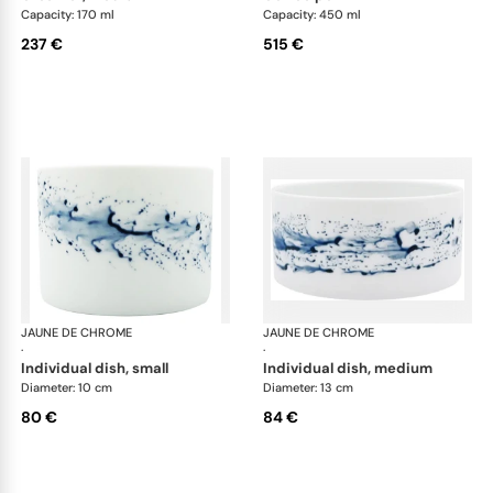
Capacity: 170 ml
Capacity: 450 ml
237 €
515 €
JAUNE DE CHROME
Blue Impression
JAUNE DE CHROME
Blu
·
·
individual dish, small
individual dish, medium
Diameter: 10 cm
Diameter: 13 cm
80 €
84 €