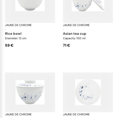
JAUNE DE CHROME
Blue Impression
JAUNE DE CHROME
Blu
·
·
rice bowl
asian tea cup
Diameter: 12 cm
Capacity: 150 ml
59 €
71 €
JAUNE DE CHROME
Blue Impression
JAUNE DE CHROME
Blu