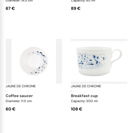
Diameter: 14.5 cm
Capacity: 80 ml
67 €
89 €
JAUNE DE CHROME
Blue Impression
JAUNE DE CHROME
Blu
·
·
coffee saucer
breakfast cup
Diameter: 11.5 cm
Capacity: 300 ml
60 €
108 €