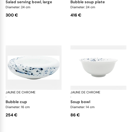
salad serving bowl, large
bubble soup plate
Diameter: 24 cm
Diameter: 24 cm
300 €
416 €
JAUNE DE CHROME
Blue Impression
JAUNE DE CHROME
Blu
·
·
bubble cup
soup bowl
Diameter: 16 cm
Diameter: 14 cm
254 €
86 €