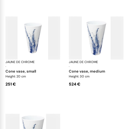
JAUNE DE CHROME
Blue Impression
JAUNE DE CHROME
Blu
·
·
cone vase, small
cone vase, medium
Height: 20 cm
Height: 30 cm
251 €
524 €