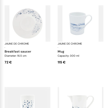
JAUNE DE CHROME
Blue Impression
JAUNE DE CHROME
Blu
·
·
breakfast saucer
mug
Diameter: 16.5 cm
Capacity: 300 ml
72 €
115 €