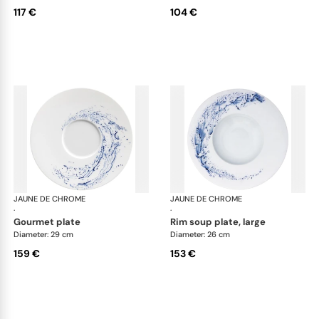
117 €
104 €
JAUNE DE CHROME
Blue Impression
JAUNE DE CHROME
Blu
·
·
gourmet plate
rim soup plate, large
Diameter: 29 cm
Diameter: 26 cm
159 €
153 €